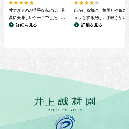
甘すぎるのが苦手な私には、最
出かける前に、首周りや腕に
高に美味しいケーキでした。2
ュッとするだけ。手軽さがい
個買って大正解。1/8 では もの
です。ただ、ちょっと白く残
詳細を見る
詳細を見る
足りないので 、1/4 ずつ (少し
ので星ひとつ減らしました。
重たいかなと思うけれど)、「
幸せ、幸せ！」と言いながら、
食べました 。一人で十二分に
楽しみました。