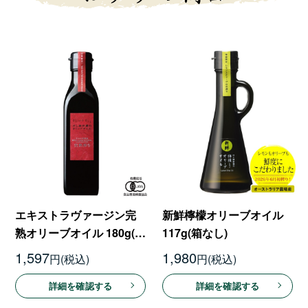
エキストラヴァージン完
新鮮檸檬オリーブオイル
熟オリーブオイル 180g(箱
117g(箱なし)
なし)
1,597
1,980
円
円
詳細を確認する
詳細を確認する