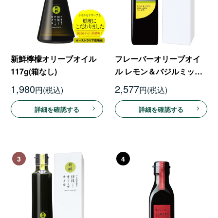
フレーバーオリーブオイ
新鮮檸檬オリーブオイル
ル レモン＆バジルミック
117g(箱なし)
ス 180g【8月21日以降発
2,577
1,980
円
円
送予定】
詳細を確認する
詳細を確認する
3
4