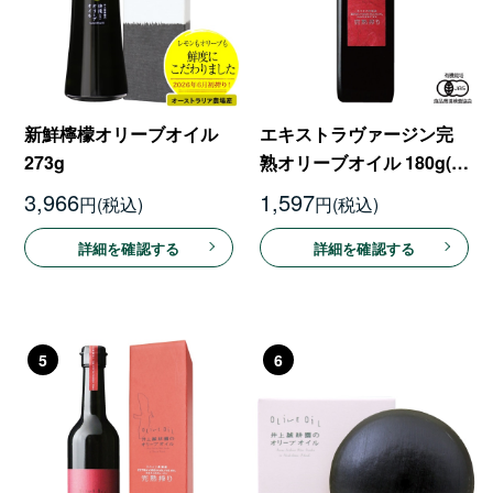
新鮮檸檬オリーブオイル
エキストラヴァージン完
273g
熟オリーブオイル 180g(箱
なし)
3,966
1,597
円
円
詳細を確認する
詳細を確認する
5
6