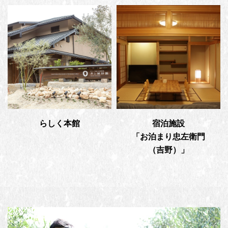
らしく本館
宿泊施設
「お泊まり忠左衛門
（吉野）」