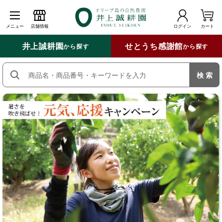
メニュー
店舗情報
ログイン
カート
井上誠耕園
せとうち感謝館
から探す
から探す
検 索
商品名・商品番号・キーワードを入力