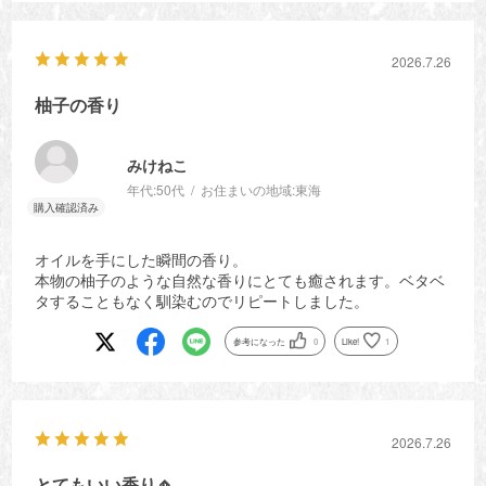
2026.7.26
柚子の香り
みけねこ
年代:
50代
お住まいの地域:
東海
オイルを手にした瞬間の香り。
本物の柚子のような自然な香りにとても癒されます。ベタベ
タすることもなく馴染むのでリピートしました。
参考になった
0
Like!
1
2026.7.26
とてもいい香り🧄