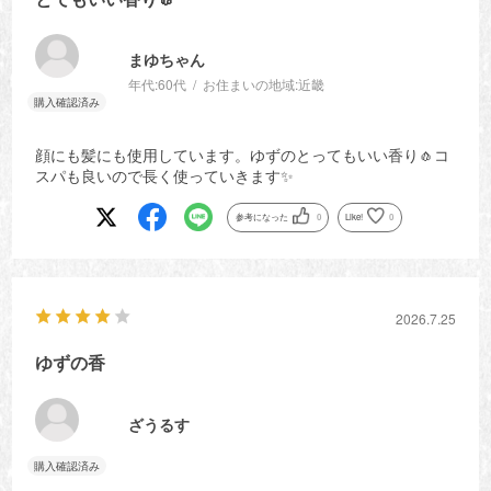
まゆちゃん
年代:
60代
お住まいの地域:
近畿
顔にも髪にも使用しています。ゆずのとってもいい香り🧄コ
スパも良いので長く使っていきます✨
参考になった
0
Like!
0
2026.7.25
ゆずの香
ざうるす