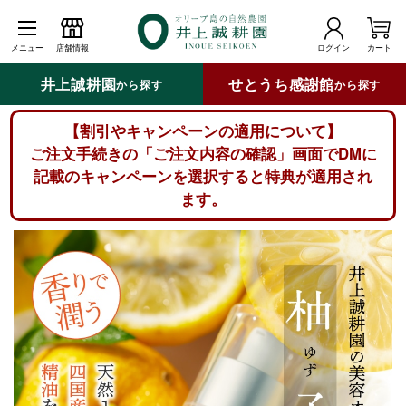
メニュー
店舗情報
ログイン
カート
井上誠耕園
せとうち感謝館
から探す
から探す
【割引やキャンペーンの適用について】
ご注文手続きの「ご注文内容の確認」画面でDMに
記載のキャンペーンを選択すると特典が適用され
ます。