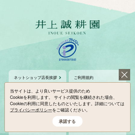
ネットショップ店長挨拶
ご利用規約
当サイトは、より良いサービス提供のため
よくある質問
特定商取引法表示
Cookieを利用します。
サイトの閲覧を継続された場合、
Cookieの利用に同意したものといたします。詳細については
プライバシーポリシー
をご確認ください。
メディアの皆様へ
催事情報
承諾する
採用情報
個人情報保護方針