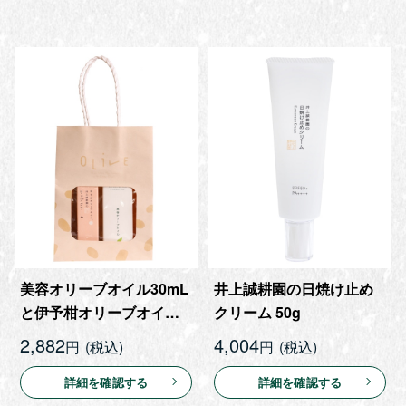
美容オリーブオイル30mL
井上誠耕園の日焼け止め
と伊予柑オリーブオイル
クリーム 50g
リップクリーム(ピンク)の
2,882
4,004
円
円
セット
詳細を確認する
詳細を確認する