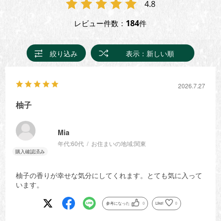
4.8
184
レビュー件数：
件
絞り込み
表示：新しい順
2026.7.27
柚子
Mia
年代:
60代
お住まいの地域:
関東
柚子の香りが幸せな気分にしてくれます。とても気に入って
います。
参考になった
0
Like!
0