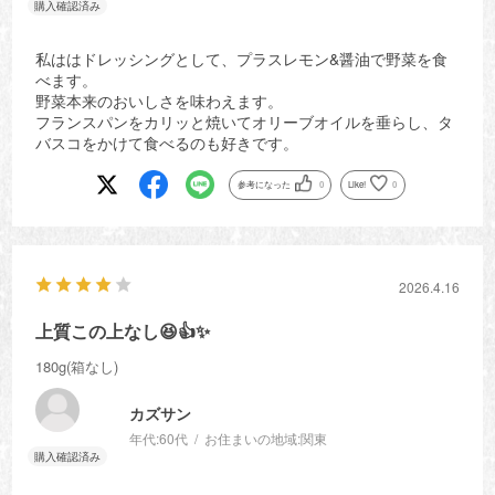
私ははドレッシングとして、プラスレモン&醤油で野菜を食
べます。
野菜本来のおいしさを味わえます。
フランスパンをカリッと焼いてオリーブオイルを垂らし、タ
バスコをかけて食べるのも好きです。
参考になった
0
Like!
0
2026.4.16
上質この上なし😆👍✨
180g(箱なし)
カズサン
年代:
60代
お住まいの地域:
関東