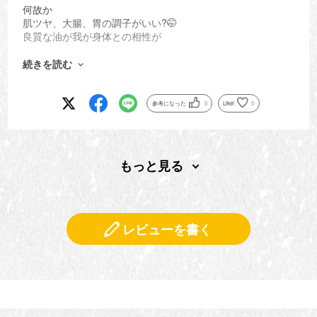
何故か
肌ツヤ、大腸、胃の調子がいい?🤭
良質な油が我が身体との相性が
いいんだろうなと
いい意味で思い込んでいます
続きを読む
さらに
化粧品も検討です
以上
参考になった
0
Like!
0
もっと見る
レビューを書く