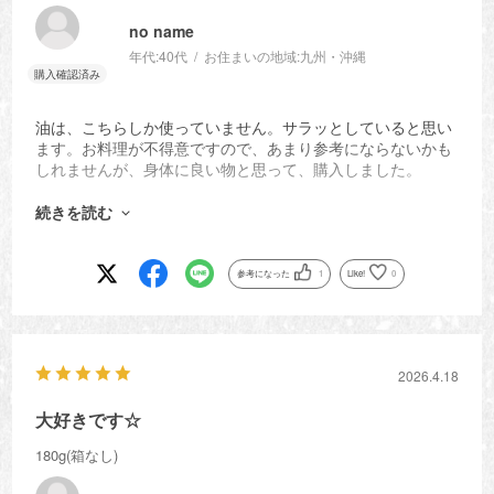
no name
年代:
40代
お住まいの地域:
九州・沖縄
油は、こちらしか使っていません。サラッとしていると思い
ます。お料理が不得意ですので、あまり参考にならないかも
しれませんが、身体に良い物と思って、購入しました。
化粧水とお肌用のオリーブオイルも、良かったです。お顔
に、オイルで軽くマッサージをしてホットタオルを当てる
続きを読む
と、お肌がふっくらして汚れも落としやすくなっていると感
じます。サラッとしていて、髪にも使っています！こちらも
余計なものが入っておらず、安心して使える事が何よりで
参考になった
1
Like!
0
す。
リピート確定です！
2026.4.18
大好きです☆
180g(箱なし)