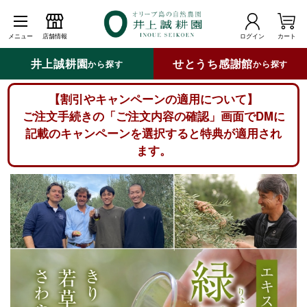
メニュー
店舗情報
ログイン
カート
井上誠耕園
せとうち感謝館
から探す
から探す
【割引やキャンペーンの適用について】
ご注文手続きの「ご注文内容の確認」画面でDMに
記載のキャンペーンを選択すると特典が適用され
ます。