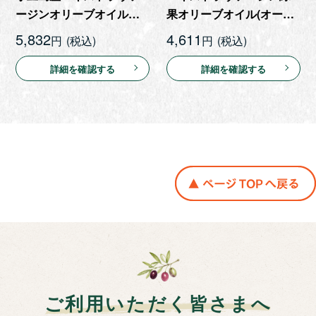
ージンオリーブオイル
果オリーブオイル(オース
「蔵」180g
トラリア農場産) 450g
5,832
4,611
円
円
詳細を確認する
詳細を確認する
ご利用いただく皆さまへ