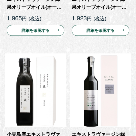
果オリーブオイル(オース
果オリーブオイル(オース
トラリア農場産) 180g
トラリア農場産) 180g（箱
1,965
1,923
円
円
なし）
詳細を確認する
詳細を確認する
小豆島産エキストラヴァ
エキストラヴァージン緑