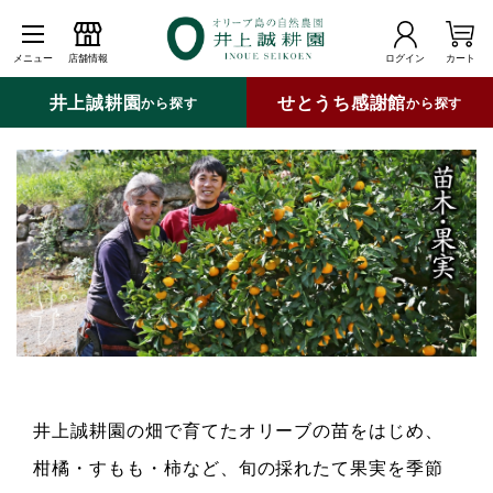
メニュー
店舗情報
ログイン
カート
井上誠耕園
せとうち感謝館
から探す
から探す
井上誠耕園の畑で育てたオリーブの苗をはじめ、
柑橘・すもも・柿など、旬の採れたて果実を季節