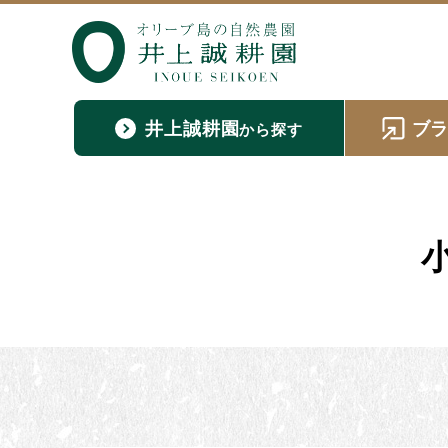
井上誠耕園
ブ
から探す