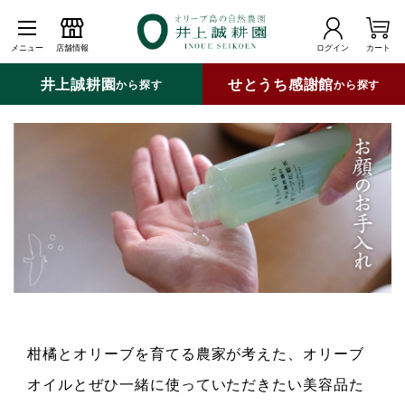
メニュー
店舗情報
ログイン
カート
井上誠耕園
せとうち感謝館
から探す
から探す
柑橘とオリーブを育てる農家が考えた、オリーブ
オイルとぜひ一緒に使っていただきたい美容品た