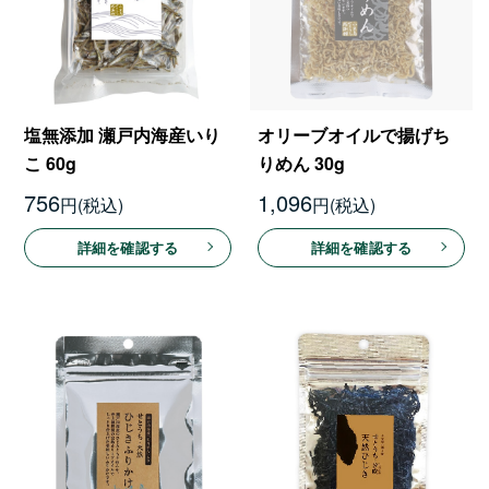
塩無添加 瀬戸内海産いり
オリーブオイルで揚げち
こ 60g
りめん 30g
756
1,096
円
円
詳細を確認する
詳細を確認する