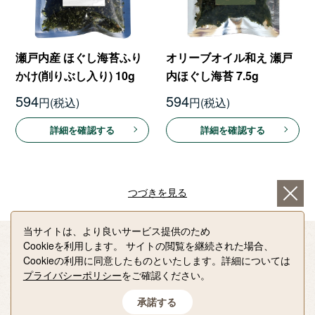
瀬戸内産 ほぐし海苔ふり
オリーブオイル和え 瀬戸
かけ(削りぶし入り) 10g
内ほぐし海苔 7.5g
594
594
円
円
詳細を確認する
詳細を確認する
つづきを見る
当サイトは、より良いサービス提供のため
Cookieを利用します。
サイトの閲覧を継続された場合、
Cookieの利用に同意したものといたします。詳細については
プライバシーポリシー
をご確認ください。
ご利用いただく皆さまへ
承諾する