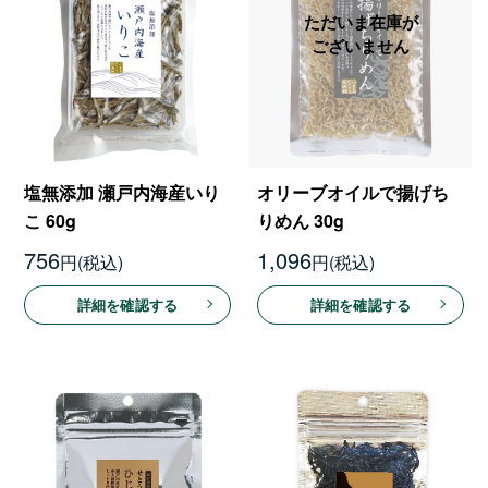
塩無添加 瀬戸内海産いり
オリーブオイルで揚げち
こ 60g
りめん 30g
756
1,096
円
円
詳細を確認する
詳細を確認する