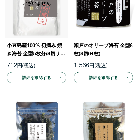
小豆島産100% 初摘み 焼
瀬戸のオリーブ海苔 全型8
き海苔 全型5枚分(8切サイ
枚(8切64枚)
ズ 5枚入×8袋 40枚)
712
1,566
円
円
詳細を確認する
詳細を確認する