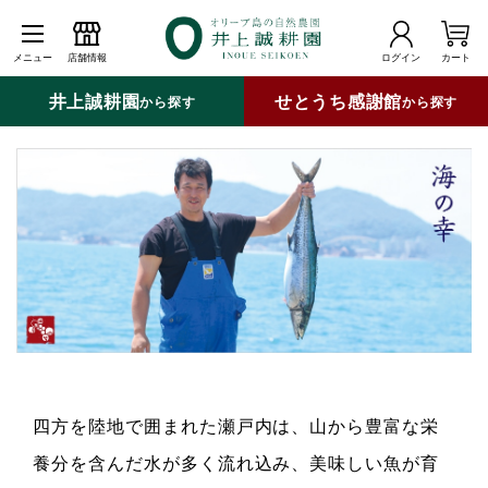
メニュー
店舗情報
ログイン
カート
井上誠耕園
せとうち感謝館
から探す
から探す
四方を陸地で囲まれた瀬戸内は、山から豊富な栄
養分を含んだ水が多く流れ込み、美味しい魚が育