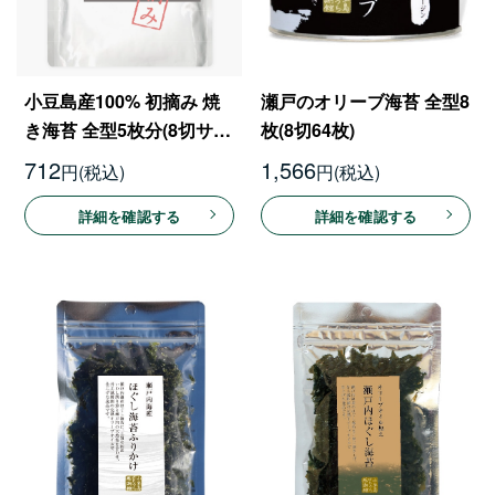
小豆島産100% 初摘み 焼
瀬戸のオリーブ海苔 全型8
き海苔 全型5枚分(8切サイ
枚(8切64枚)
ズ 5枚入×8袋 40枚)
712
1,566
円
円
詳細を確認する
詳細を確認する