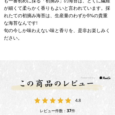
も一番初めに採る「初摘み」の海苔は、とくに繊維
が細くて柔らかく香りもよいと言われています。採
れたての初摘み海苔は、生産量のわずか5%の貴重
な海苔なんです!
旬の今しか味わえない味と香りを、是非お楽しみく
ださい。
4.8
37
レビュー件数：
件