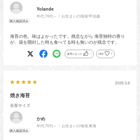
Yolande
年代:
70代～
お住まいの地域:
甲信越
海苔の色、味はよかったです。残念ながら 海苔独特の香り
が、袋を開封した時も食べてる時も無いのが残念です。
参考になった
1
Like!
0
2026.3.6
焼き海苔
全形サイズ
かめ
年代:
70代～
お住まいの地域:
東海