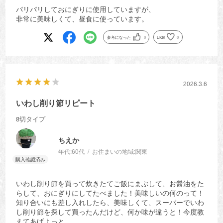
パリパリしておにぎりに使用していますが、
非常に美味しくて、昼食に使っています。
参考になった
0
Like!
0
2026.3.6
いわし削り節リピート
8切タイプ
ちえか
年代:
60代
お住まいの地域:
関東
いわし削り節を買って炊きたてご飯にまぶして、お醤油をた
らして、おにぎりにしてたべました！美味しいの何のって！
知り合いにも差し入れしたら、美味しくて、スーパーでいわ
し削り節を探して買ったんだけど、何か味が違うと！今度教
えてあげよっと。