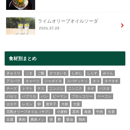
ライムオリーブオイルソーダ
2026.07.28
食材別まとめ
きゅうり
ごま
ご飯
さつまいも
しめじ
しらす
みりん
アスパラ
キャベツ
ジャガイモ
スパゲッティ
タコ
タマネギ
チーズ
トマト
ナス
ニンジン
ニンニク
ネギ
パスタ
パセリ
パプリカ
パン
ピーマン
ブロッコリー
ベーコン
ホタテ
レモン
卵
唐辛子
大根
大葉
完熟オリーブオイル（サブ）
小麦粉
昆布
海老
牛肉
生姜
豆腐
豚肉
農家メシ
酒
酢
醤油
鶏肉