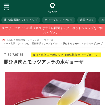
menu
井上誠耕園ネットショップ
オリーブレシピブログ
農園ブログ
メ
オリーブオイルの通信販売は井上誠耕園インターネットショップをご利
用ください！
HOME
新鮮檸檬（レモン）オリーブオイル
ＮＨＫ出版コラボレシピ（新鮮檸檬オリーブオイル）
豚ひき肉とモッツアレラの水ギョーザ
2017.07.25
ＮＨＫ出版コラボレシピ（新鮮檸檬オリーブオイル）
豚ひき肉とモッツアレラの水ギョーザ