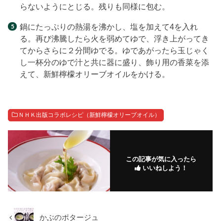
らないようにとじる。残りも同様に包む。
鍋にたっぷりの熱湯を沸かし、塩を加えて4を入れ
る。再び沸騰したら火を弱めてゆで、浮き上がってき
てからさらに２分間ゆでる。ゆであがったら玉じゃく
し一杯分のゆで汁と共に器に盛り、飾り用の香菜を添
えて、新鮮檸檬オリーブオイルをかける。
ＮＨＫ出版コラボレシピ（新鮮檸檬オリーブオイル）
この記事が気に入ったら
いいねしよう！
かぶのポタージュ