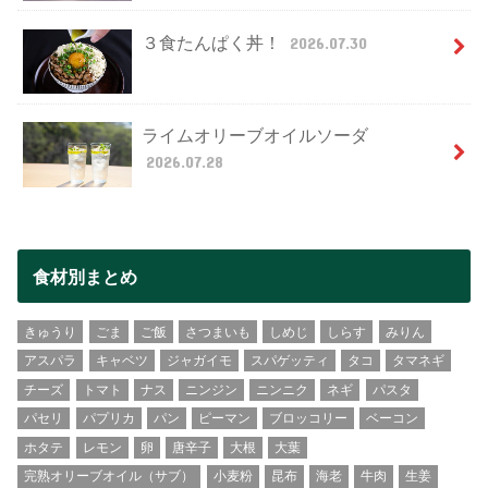
３食たんぱく丼！
2026.07.30
ライムオリーブオイルソーダ
2026.07.28
食材別まとめ
きゅうり
ごま
ご飯
さつまいも
しめじ
しらす
みりん
アスパラ
キャベツ
ジャガイモ
スパゲッティ
タコ
タマネギ
チーズ
トマト
ナス
ニンジン
ニンニク
ネギ
パスタ
パセリ
パプリカ
パン
ピーマン
ブロッコリー
ベーコン
ホタテ
レモン
卵
唐辛子
大根
大葉
完熟オリーブオイル（サブ）
小麦粉
昆布
海老
牛肉
生姜