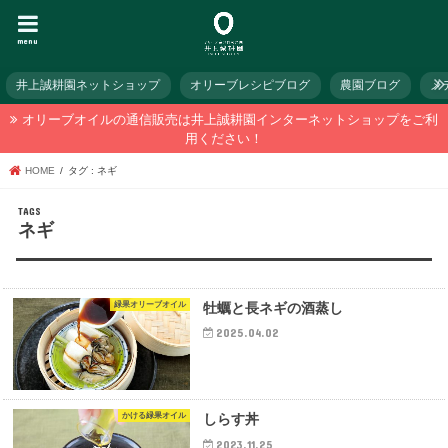
menu
井上誠耕園ネットショップ
オリーブレシピブログ
農園ブログ
メ
オリーブオイルの通信販売は井上誠耕園インターネットショップをご利
用ください！
HOME
タグ : ネギ
ネギ
緑果オリーブオイル
牡蠣と長ネギの酒蒸し
2025.04.02
かける緑果オイル
しらす丼
2023.11.25