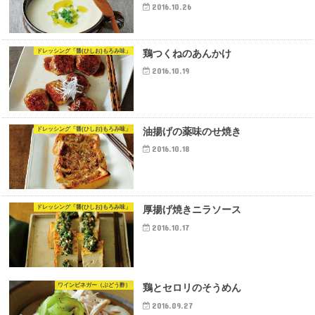
2016.10.26
ドレッシング「醤(ひしお)もろみ味」
鶏つくねのあんかけ
2016.10.19
ドレッシング「醤(ひしお)もろみ味」
油揚げの薬味のせ焼き
2016.10.18
ドレッシング「醤(ひしお)もろみ味」
厚揚げ焼きニラソース
2016.10.17
ワインビネガー（ぶどう酢）
鶏とセロリのそうめん
2016.09.27