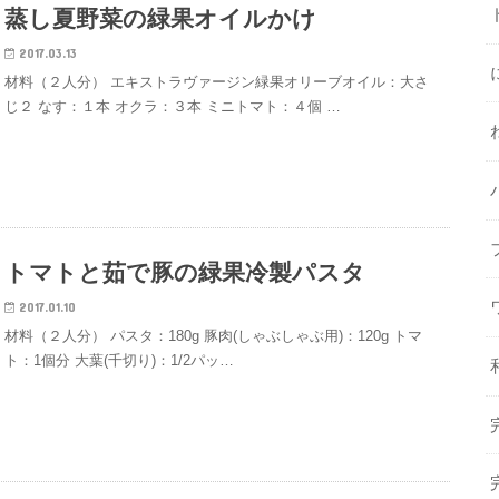
蒸し夏野菜の緑果オイルかけ
2017.03.13
材料（２人分） エキストラヴァージン緑果オリーブオイル：大さ
じ２ なす：１本 オクラ：３本 ミニトマト：４個 …
トマトと茹で豚の緑果冷製パスタ
2017.01.10
材料（２人分） パスタ：180g 豚肉(しゃぶしゃぶ用)：120g トマ
ト：1個分 大葉(千切り)：1/2パッ…