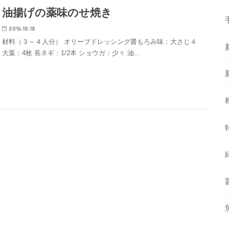
油揚げの薬味のせ焼き
2016.10.18
材料（３～４人分） オリーブドレッシング醤もろみ味：大さじ４
大葉：4枚 長ネギ：1/2本 ショウガ：少々 油…