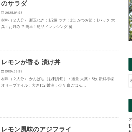
のサラダ
2025.04.02
材料（２人分） 新玉ねぎ：1/2個 ツナ：1缶 かつお節：1パック 大
葉：お好みで 簡単！絶品ドレッシング 魔…
レモンが香る 漬け丼
2024.06.25
材料（２人分） かんぱち（お刺身用）：適量 大葉：5枚 新鮮檸檬
オリーブオイル：大さじ2 醤油：少々 白ごはん…
レモン風味のアジフライ