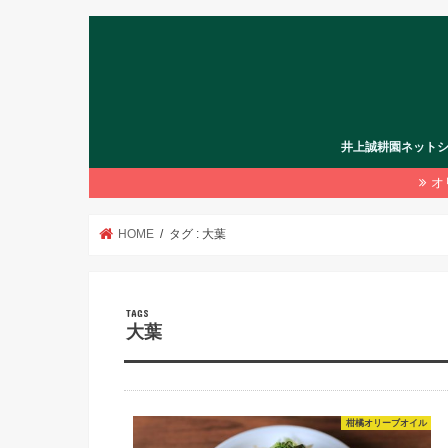
井上誠耕園ネット
オ
HOME
タグ : 大葉
大葉
柑橘オリーブオイル