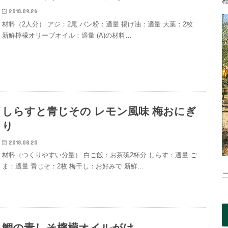
2018.09.26
材料（2人分） アジ：2尾 パン粉：適量 揚げ油：適量 大葉：2枚
新鮮檸檬オリーブオイル：適量 (A)の材料…
しらすと青じその レモン風味 梅おにぎ
り
2018.08.20
材料（つくりやすい分量） 白ご飯：お茶碗2杯分 しらす：適量 ご
ま：適量 青じそ：2枚 梅干し：お好みで 新鮮…
鯛の青しそ檸檬オイルがけ