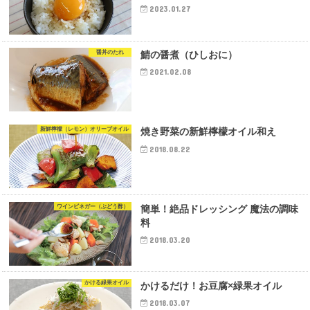
2023.01.27
醤丼のたれ
鯖の醤煮（ひしおに）
2021.02.08
新鮮檸檬（レモン）オリーブオイル
焼き野菜の新鮮檸檬オイル和え
2018.08.22
ワインビネガー（ぶどう酢）
簡単！絶品ドレッシング 魔法の調味
料
2018.03.20
かける緑果オイル
かけるだけ！お豆腐×緑果オイル
2018.03.07