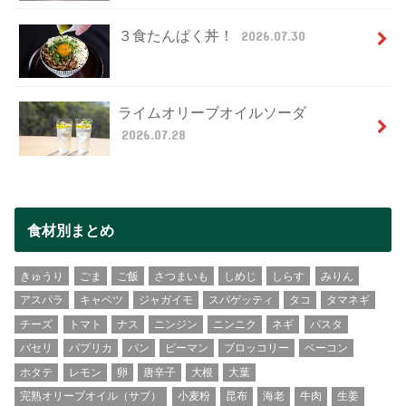
３食たんぱく丼！
2026.07.30
ライムオリーブオイルソーダ
2026.07.28
食材別まとめ
きゅうり
ごま
ご飯
さつまいも
しめじ
しらす
みりん
アスパラ
キャベツ
ジャガイモ
スパゲッティ
タコ
タマネギ
チーズ
トマト
ナス
ニンジン
ニンニク
ネギ
パスタ
パセリ
パプリカ
パン
ピーマン
ブロッコリー
ベーコン
ホタテ
レモン
卵
唐辛子
大根
大葉
完熟オリーブオイル（サブ）
小麦粉
昆布
海老
牛肉
生姜