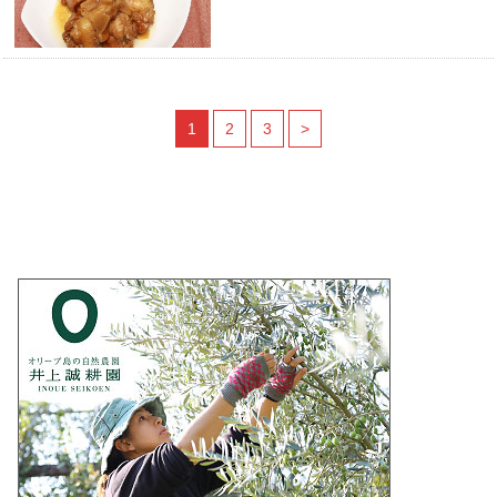
1
2
3
>