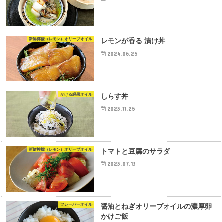
新鮮檸檬（レモン）オリーブオイル
レモンが香る 漬け丼
2024.06.25
かける緑果オイル
しらす丼
2023.11.25
新鮮檸檬（レモン）オリーブオイル
トマトと豆腐のサラダ
2023.07.13
フレーバーオイル
醤油とねぎオリーブオイルの濃厚卵
かけご飯