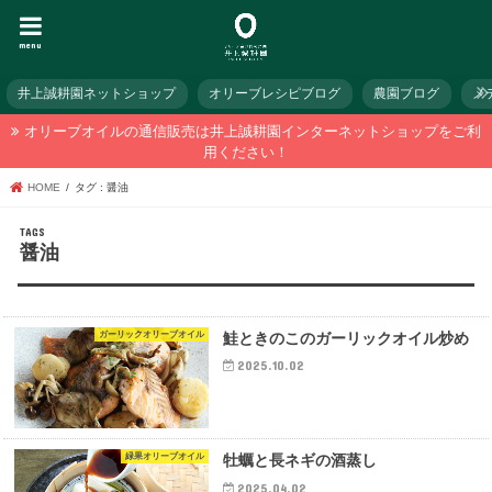
menu
井上誠耕園ネットショップ
オリーブレシピブログ
農園ブログ
メ
オリーブオイルの通信販売は井上誠耕園インターネットショップをご利
用ください！
HOME
タグ : 醤油
醤油
ガーリックオリーブオイル
鮭ときのこのガーリックオイル炒め
2025.10.02
緑果オリーブオイル
牡蠣と長ネギの酒蒸し
2025.04.02