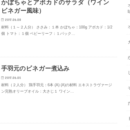
かぼちゃとアボカドのサラダ（ワイン
ビネガー風味）
2017.06.08
材料（１～２人分） ささみ：１本 かぼちゃ：100g アボカド：1/2
個 トマト：１個 ベビーリーフ：１パック…
手羽元のビネガー煮込み
2017.06.05
材料（２人分） 鶏手羽元：6本 (A) (A)の材料 エキストラヴァージ
ン完熟オリーブオイル：大さじ１ ワイン…