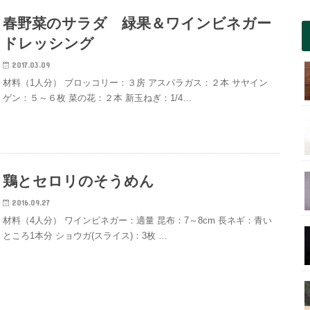
春野菜のサラダ 緑果＆ワインビネガー
ドレッシング
2017.03.09
材料（1人分） ブロッコリー：３房 アスパラガス：２本 サヤイン
ゲン：５～６枚 菜の花：２本 新玉ねぎ：1/4…
鶏とセロリのそうめん
2016.09.27
材料（4人分） ワインビネガー：適量 昆布：7～8cm 長ネギ：青い
ところ1本分 ショウガ(スライス)：3枚 …