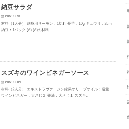
納豆サラダ
2017.05.10
材料（1人分） 刺身用サーモン：1切れ 長芋：10g キュウリ：2cm
納豆：1パック (A) (A)の材料 …
スズキのワインビネガーソース
2017.05.09
材料（2人分） エキストラヴァージン緑果オリーブオイル：適量
ワインビネガー：大さじ２ 醤油：大さじ１ スズキ…