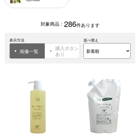
286
件あります
表示方法
並べ替え
購入ボタン
画像一覧
あり