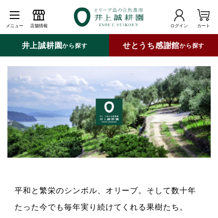
メニュー
店舗情報
ログイン
カート
井上誠耕園
せとうち感謝館
から探す
から探す
平和と繁栄のシンボル、オリーブ。そして数十年
たった今でも毎年実り続けてくれる果樹たち。