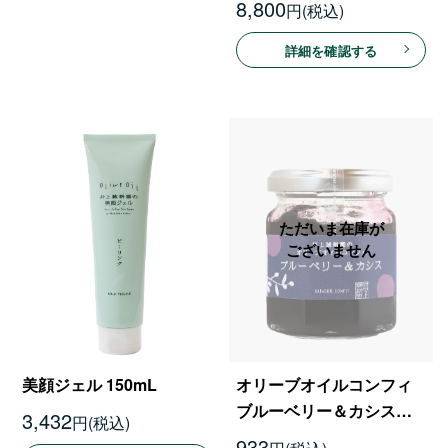
8,800
円
詳細を確認する
美顔ジェル 150mL
オリーブオイルコンフィ
ブルーベリー＆カシス
3,432
円
110g
933