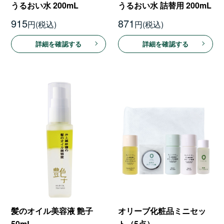
うるおい水 200mL
うるおい水 詰替用 200mL
915
871
円
円
詳細を確認する
詳細を確認する
髪のオイル美容液 艶子
オリーブ化粧品ミニセッ
50mL
ト（5点）