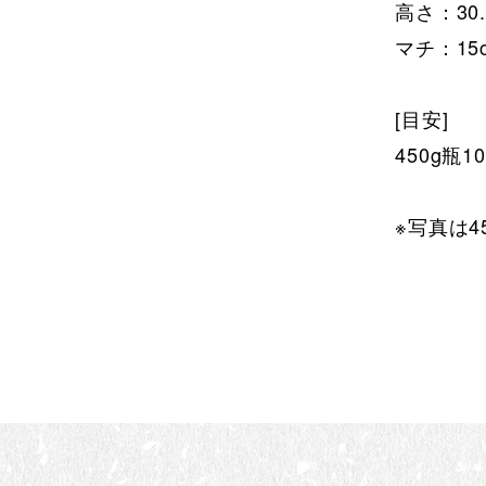
高さ：30.
マチ：15
[目安]
450g瓶1
※写真は4