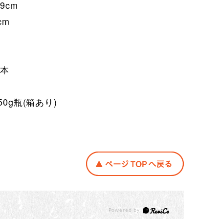
9cm
cm
0本
50g瓶(箱あり)