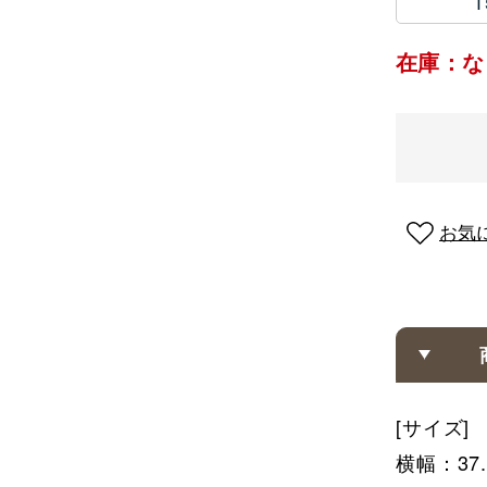
1
在庫：な
お気
[サイズ]
横幅：37.