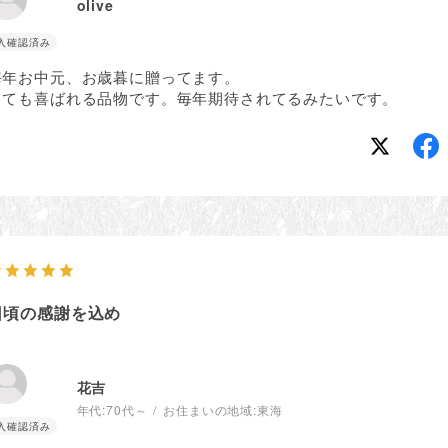
olive
毎年お中元、お歳暮に贈ってます。
とても喜ばれる品物です。毎年期待されてるみたいです。
日頃の感謝を込め
小
花吉
年代:
70代～
お住まいの地域:
東海