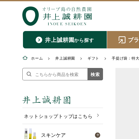
井上誠耕園
ブ
から探す
ホーム
>
井上誠耕園
>
ギフト
>
手提げ袋：特大
検索
ネットショップトップはこちら
スキンケア