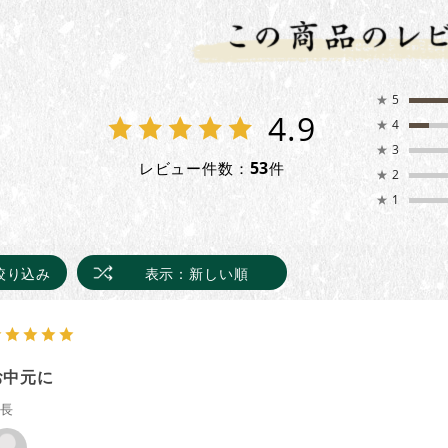
★
5
4.9
★
4
★
3
53
レビュー件数：
件
★
2
★
1
絞り込み
表示：新しい順
お中元に
縦長