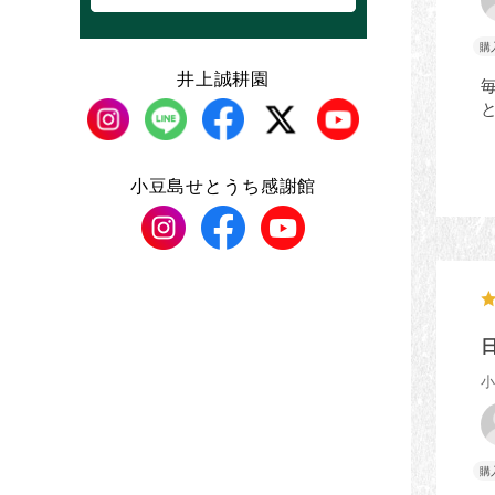
井上誠耕園
小豆島せとうち感謝館