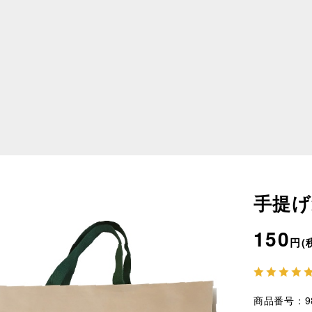
手提げ
150
円
商品番号
9