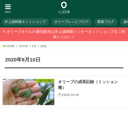
menu
井上誠耕園ネットショップ
オリーブレシピブログ
農園ブログ
メ
オリーブオイルの通信販売は井上誠耕園インターネットショップをご利
用ください！
HOME
2020年
9月
10日
2020年9月10日
オリーブ畑
オリーブの成長記録（ミッション
種）
2020.09.10