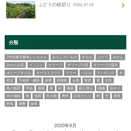
ぶどうの枝切り
2026.07.22
分類
2代目園主勝由じいちゃん
おもしろいもの
すもも
ぶどう
みかん
みかんの花
イノシシ
オリーブ
オリーブの花
オリーブの苗木
オリーブオイル
オーストラリア
テリー
バジル
マンザニロ
冬
剪定
千枚田・棚田
収穫
収穫祭
台風
堆肥
夏
女性
島の風景
搾油
摘果
春
柿
梅雨
植え替え
植物
水やり
水分補給
海
漁師
生き物
男性
石垣づくり
秋
空
選果
野鳥
開墾
除草
2020年9月