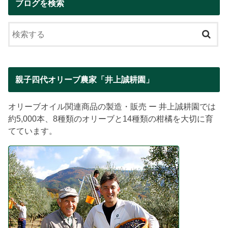
ブログを検索
親子四代オリーブ農家「井上誠耕園」
オリーブオイル関連商品の製造・販売 ー 井上誠耕園では
約5,000本、8種類のオリーブと14種類の柑橘を大切に育
てています。