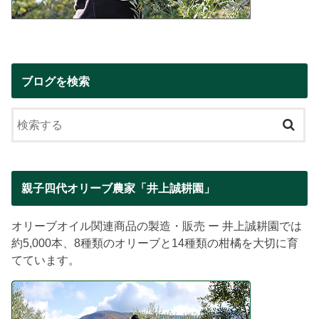
ブログを検索
親子四代オリーブ農家「井上誠耕園」
オリーブオイル関連商品の製造・販売 ー 井上誠耕園では
約5,000本、8種類のオリーブと14種類の柑橘を大切に育
てています。