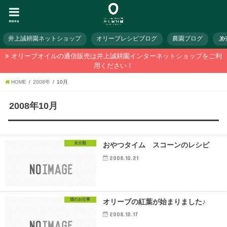
menu
井上誠耕園ネットショップ
オリーブレシピブログ
農園ブログ
メ
オリーブオイルの通信販売は井上誠耕園インターネットショップをご利
用ください！
HOME
2008年
10月
2008年10月
未分類
おやつタイム スコーンのレシピ
2008.10.21
畑のお仕事
オリーブの紅葉が始まりました♪
2008.10.17