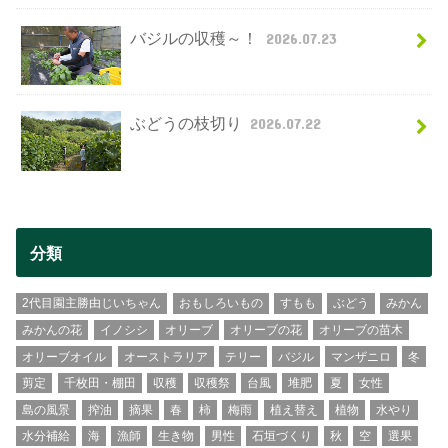
バジルの収穫～！
2026.07.23
ぶどうの枝切り
2026.07.22
分類
2代目園主勝由じいちゃん
おもしろいもの
すもも
ぶどう
みかん
みかんの花
イノシシ
オリーブ
オリーブの花
オリーブの苗木
オリーブオイル
オーストラリア
テリー
バジル
マンザニロ
冬
剪定
千枚田・棚田
収穫
収穫祭
台風
堆肥
夏
女性
島の風景
搾油
摘果
春
柿
梅雨
植え替え
植物
水やり
水分補給
海
漁師
生き物
男性
石垣づくり
秋
空
選果