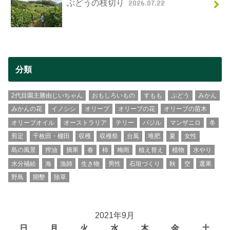
ぶどうの枝切り
2026.07.22
分類
2代目園主勝由じいちゃん
おもしろいもの
すもも
ぶどう
みかん
みかんの花
イノシシ
オリーブ
オリーブの花
オリーブの苗木
オリーブオイル
オーストラリア
テリー
バジル
マンザニロ
冬
剪定
千枚田・棚田
収穫
収穫祭
台風
堆肥
夏
女性
島の風景
搾油
摘果
春
柿
梅雨
植え替え
植物
水やり
水分補給
海
漁師
生き物
男性
石垣づくり
秋
空
選果
野鳥
開墾
除草
2021年9月
日
月
火
水
木
金
土