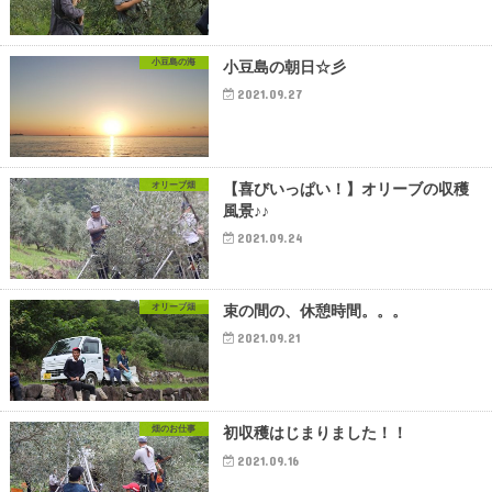
小豆島の海
小豆島の朝日☆彡
2021.09.27
オリーブ畑
【喜びいっぱい！】オリーブの収穫
風景♪♪
2021.09.24
オリーブ畑
束の間の、休憩時間。。。
2021.09.21
畑のお仕事
初収穫はじまりました！！
2021.09.16