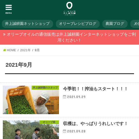
menu
井上誠耕園ネットショップ
オリーブレシピブログ
農園ブログ
メ
オリーブオイルの通信販売は井上誠耕園インターネットショップをご利
用ください！
HOME
2021年
9月
2021年9月
井上誠耕園のスタッフ
今季初！！搾油もスタート！！！
2021.09.29
オリーブ畑
収穫は、やっぱりうれしいです！
2021.09.28