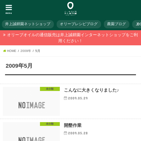
menu
井上誠耕園ネットショップ
オリーブレシピブログ
農園ブログ
メ
オリーブオイルの通信販売は井上誠耕園インターネットショップをご利
用ください！
HOME
2009年
5月
2009年5月
未分類
こんなに大きくなりました♪
2009.05.29
未分類
開墾作業
2009.05.28