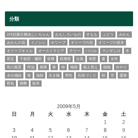
分類
2代目園主勝由じいちゃん
おもしろいもの
すもも
ぶどう
みかん
みかんの花
イノシシ
オリーブ
オリーブの花
オリーブの苗木
オリーブオイル
オーストラリア
テリー
バジル
マンザニロ
冬
剪定
千枚田・棚田
収穫
収穫祭
台風
堆肥
夏
女性
島の風景
搾油
摘果
春
柿
梅雨
植え替え
植物
水やり
水分補給
海
漁師
生き物
男性
石垣づくり
秋
空
選果
野鳥
開墾
除草
2009年5月
日
月
火
水
木
金
土
1
2
3
4
5
6
7
8
9