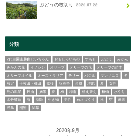
ぶどうの枝切り
2026.07.22
分類
2代目園主勝由じいちゃん
おもしろいもの
すもも
ぶどう
みかん
みかんの花
イノシシ
オリーブ
オリーブの花
オリーブの苗木
オリーブオイル
オーストラリア
テリー
バジル
マンザニロ
冬
剪定
千枚田・棚田
収穫
収穫祭
台風
堆肥
夏
女性
島の風景
搾油
摘果
春
柿
梅雨
植え替え
植物
水やり
水分補給
海
漁師
生き物
男性
石垣づくり
秋
空
選果
野鳥
開墾
除草
2020年9月