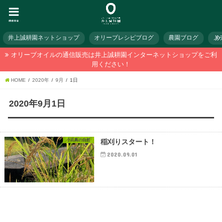
menu
井上誠耕園ネットショップ
オリーブレシピブログ
農園ブログ
メ
オリーブオイルの通信販売は井上誠耕園インターネットショップをご利
用ください！
HOME
2020年
9月
1日
2020年9月1日
小豆島の自然
稲刈りスタート！
2020.09.01