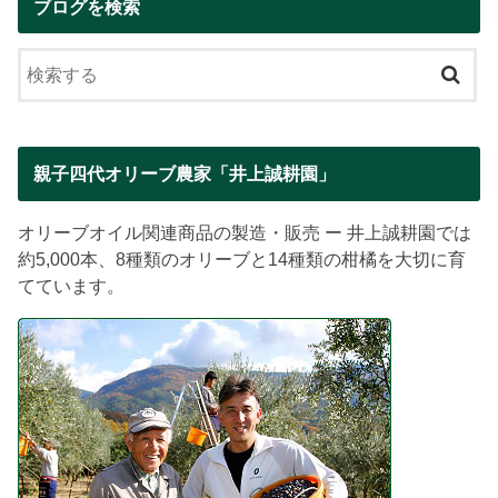
ブログを検索
親子四代オリーブ農家「井上誠耕園」
オリーブオイル関連商品の製造・販売 ー 井上誠耕園では
約5,000本、8種類のオリーブと14種類の柑橘を大切に育
てています。