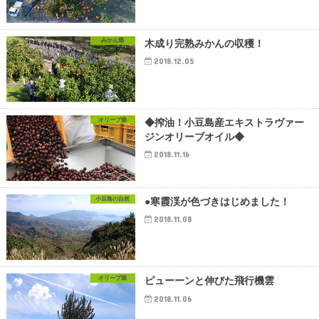
みかん畑
木成り完熟みかんの収穫！
2018.12.05
オリーブ畑
◆搾油！小豆島産エキストラヴァー
ジンオリーブオイル◆
2018.11.16
小豆島の自然
●寒霞渓が色づきはじめました！
2018.11.08
オリーブ畑
ピューーンと伸びた飛行機雲
2018.11.06