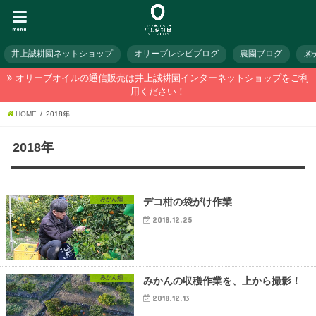
menu
井上誠耕園ネットショップ
オリーブレシピブログ
農園ブログ
メ
オリーブオイルの通信販売は井上誠耕園インターネットショップをご利
用ください！
HOME
2018年
2018年
みかん畑
デコ柑の袋がけ作業
2018.12.25
みかん畑
みかんの収穫作業を、上から撮影！
2018.12.13