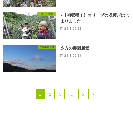
オリーブ畑
●【初収穫！】オリーブの収穫がはじ
まりました！
2018.09.25
小豆島の自然
夕方の農園風景
2018.09.21
1
2
3
…
5
>