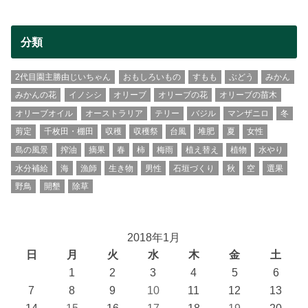
分類
2代目園主勝由じいちゃん
おもしろいもの
すもも
ぶどう
みかん
みかんの花
イノシシ
オリーブ
オリーブの花
オリーブの苗木
オリーブオイル
オーストラリア
テリー
バジル
マンザニロ
冬
剪定
千枚田・棚田
収穫
収穫祭
台風
堆肥
夏
女性
島の風景
搾油
摘果
春
柿
梅雨
植え替え
植物
水やり
水分補給
海
漁師
生き物
男性
石垣づくり
秋
空
選果
野鳥
開墾
除草
2018年1月
日
月
火
水
木
金
土
1
2
3
4
5
6
7
8
9
10
11
12
13