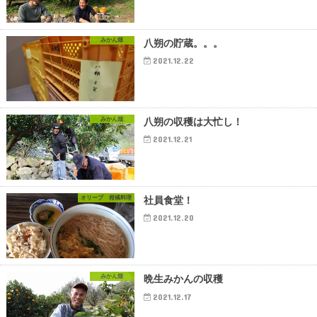
みかん畑
八朔の貯蔵。。。
2021.12.22
みかん畑
八朔の収穫は大忙し！
2021.12.21
オリーブ 柑橘料理
社員食堂！
2021.12.20
みかん畑
晩生みかんの収穫
2021.12.17