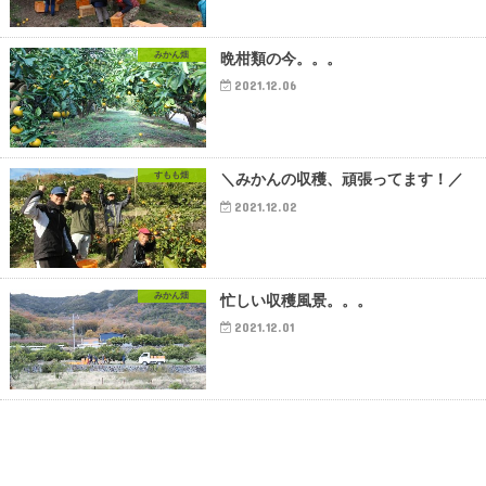
みかん畑
晩柑類の今。。。
2021.12.06
すもも畑
＼みかんの収穫、頑張ってます！／
2021.12.02
みかん畑
忙しい収穫風景。。。
2021.12.01