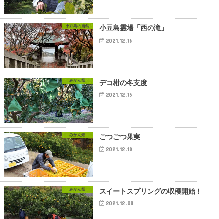
小豆島の自然
小豆島霊場「西の滝」
2021.12.16
みかん畑
デコ柑の冬支度
2021.12.15
みかん畑
ごつごつ果実
2021.12.10
みかん畑
スイートスプリングの収穫開始！
2021.12.08