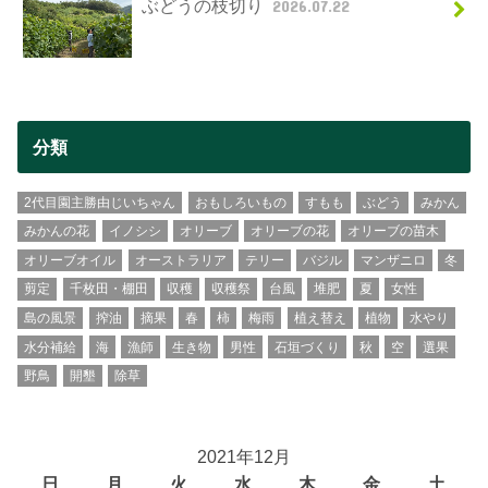
ぶどうの枝切り
2026.07.22
分類
2代目園主勝由じいちゃん
おもしろいもの
すもも
ぶどう
みかん
みかんの花
イノシシ
オリーブ
オリーブの花
オリーブの苗木
オリーブオイル
オーストラリア
テリー
バジル
マンザニロ
冬
剪定
千枚田・棚田
収穫
収穫祭
台風
堆肥
夏
女性
島の風景
搾油
摘果
春
柿
梅雨
植え替え
植物
水やり
水分補給
海
漁師
生き物
男性
石垣づくり
秋
空
選果
野鳥
開墾
除草
2021年12月
日
月
火
水
木
金
土