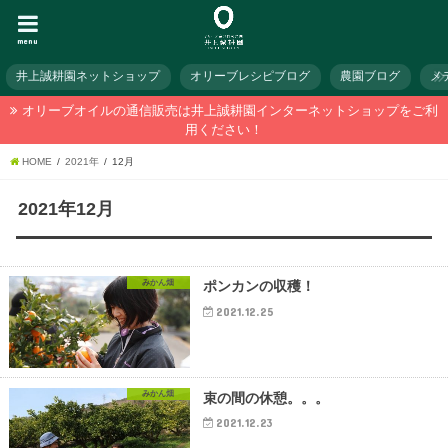
menu
井上誠耕園ネットショップ
オリーブレシピブログ
農園ブログ
メ
オリーブオイルの通信販売は井上誠耕園インターネットショップをご利
用ください！
HOME
2021年
12月
2021年12月
みかん畑
ポンカンの収穫！
2021.12.25
みかん畑
束の間の休憩。。。
2021.12.23