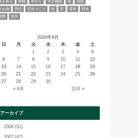
植え替え
植物
水やり
水分補給
海
漁師
生き物
男性
石垣づくり
秋
空
選果
野鳥
開墾
除草
2020年9月
日
月
火
水
木
金
土
1
2
3
4
5
6
7
8
9
10
11
12
13
14
15
16
17
18
19
20
21
22
23
24
25
26
27
28
29
30
« 8月
10月 »
アーカイブ
2006 (51)
2007 (47)