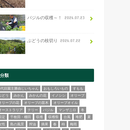
バジルの収穫～！
2026.07.23
ぶどうの枝切り
2026.07.22
分類
2代目園主勝由じいちゃん
おもしろいもの
すもも
ぶどう
みかん
みかんの花
イノシシ
オリーブ
オリーブの花
オリーブの苗木
オリーブオイル
オーストラリア
テリー
バジル
マンザニロ
冬
剪定
千枚田・棚田
収穫
収穫祭
台風
堆肥
夏
女性
島の風景
搾油
摘果
春
柿
梅雨