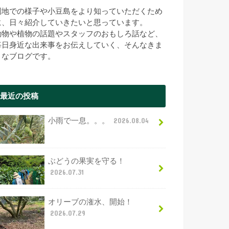
園地での様子や小豆島をより知っていただくため
に、日々紹介していきたいと思っています。
動物や植物の話題やスタッフのおもしろ話など、
毎日身近な出来事をお伝えしていく、そんなきま
まなブログです。
最近の投稿
小雨で一息。。。
2026.08.04
ぶどうの果実を守る！
2026.07.31
オリーブの潅水、開始！
2026.07.29