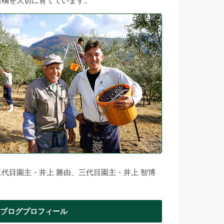
柑橘を大切に育てています。
二代目園主・井上 勝由、三代目園主・井上 智博
ブログプロフィール