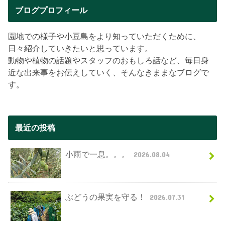
ブログプロフィール
園地での様子や小豆島をより知っていただくために、
日々紹介していきたいと思っています。
動物や植物の話題やスタッフのおもしろ話など、毎日身
近な出来事をお伝えしていく、そんなきままなブログで
す。
最近の投稿
小雨で一息。。。
2026.08.04
ぶどうの果実を守る！
2026.07.31