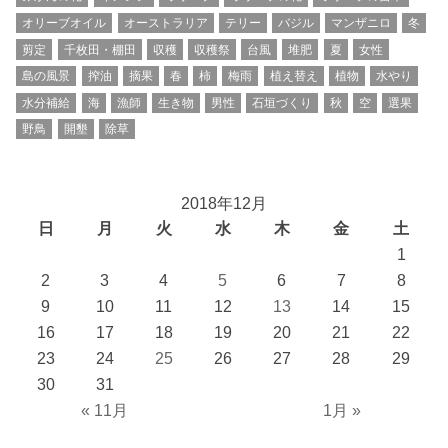
オリーブオイル
オーストラリア
テリー
バジル
マンザニロ
冬
剪定
千枚田・棚田
収穫
収穫祭
台風
堆肥
夏
女性
島の風景
搾油
摘果
春
柿
梅雨
植え替え
植物
水やり
水分補給
海
漁師
生き物
男性
石垣づくり
秋
空
選果
野鳥
開墾
除草
2018年12月
日
月
火
水
木
金
土
1
2
3
4
5
6
7
8
9
10
11
12
13
14
15
16
17
18
19
20
21
22
23
24
25
26
27
28
29
30
31
« 11月
1月 »