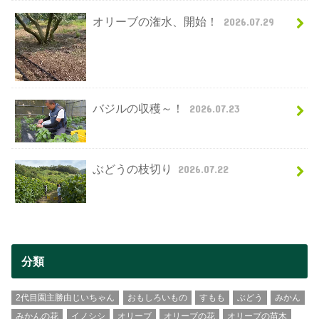
オリーブの潅水、開始！
2026.07.29
バジルの収穫～！
2026.07.23
ぶどうの枝切り
2026.07.22
分類
2代目園主勝由じいちゃん
おもしろいもの
すもも
ぶどう
みかん
みかんの花
イノシシ
オリーブ
オリーブの花
オリーブの苗木