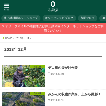
menu
井上誠耕園ネットショップ
オリーブレシピブログ
農園ブログ
メ
オリーブオイルの通信販売は井上誠耕園インターネットショップをご利
用ください！
HOME
2018年
12月
2018年12月
みかん畑
デコ柑の袋がけ作業
2018.12.25
みかん畑
みかんの収穫作業を、上から撮影！
2018.12.13