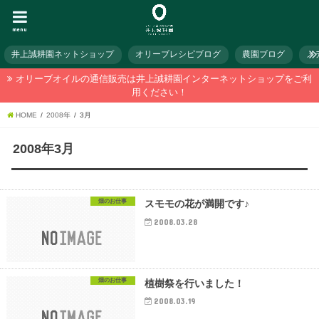
menu
井上誠耕園ネットショップ
オリーブレシピブログ
農園ブログ
メ
オリーブオイルの通信販売は井上誠耕園インターネットショップをご利
用ください！
HOME
2008年
3月
2008年3月
畑のお仕事
スモモの花が満開です♪
2008.03.28
畑のお仕事
植樹祭を行いました！
2008.03.19