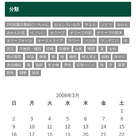
分類
2代目園主勝由じいちゃん
おもしろいもの
すもも
ぶどう
みかん
みかんの花
イノシシ
オリーブ
オリーブの花
オリーブの苗木
オリーブオイル
オーストラリア
テリー
バジル
マンザニロ
冬
剪定
千枚田・棚田
収穫
収穫祭
台風
堆肥
夏
女性
島の風景
搾油
摘果
春
柿
梅雨
植え替え
植物
水やり
水分補給
海
漁師
生き物
男性
石垣づくり
秋
空
選果
野鳥
開墾
除草
2008年3月
日
月
火
水
木
金
土
1
2
3
4
5
6
7
8
9
10
11
12
13
14
15
16
17
18
19
20
21
22