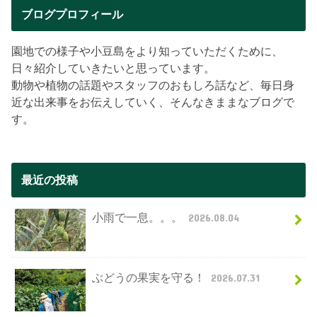
ブログプロフィール
園地での様子や小豆島をより知っていただくために、
日々紹介していきたいと思っています。
動物や植物の話題やスタッフのおもしろ話など、毎日身
近な出来事をお伝えしていく、そんなきままなブログで
す。
最近の投稿
小雨で一息。。。
2026.08.04
ぶどうの果実を守る！
2026.07.31