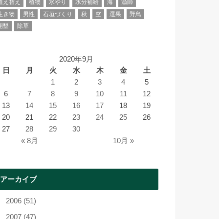
植え替え
植物
水やり
水分補給
海
漁師
生き物
男性
石垣づくり
秋
空
選果
野鳥
開墾
除草
2020年9月
日
月
火
水
木
金
土
1
2
3
4
5
6
7
8
9
10
11
12
13
14
15
16
17
18
19
20
21
22
23
24
25
26
27
28
29
30
« 8月
10月 »
アーカイブ
2006 (51)
2007 (47)