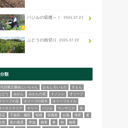
バジルの収穫～！
2026.07.23
ぶどうの枝切り
2026.07.22
分類
2代目園主勝由じいちゃん
おもしろいもの
すもも
ぶどう
みかん
みかんの花
イノシシ
オリーブ
オリーブの花
オリーブの苗木
オリーブオイル
オーストラリア
テリー
バジル
マンザニロ
冬
剪定
千枚田・棚田
収穫
収穫祭
台風
堆肥
夏
女性
島の風景
搾油
摘果
春
柿
梅雨