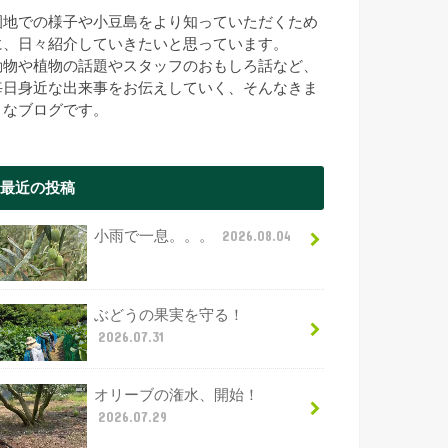
園地での様子や小豆島をより知っていただくため
に、日々紹介していきたいと思っています。
動物や植物の話題やスタッフのおもしろ話など、
毎日身近な出来事をお伝えしていく、そんなきま
まなブログです。
最近の投稿
小雨で一息。。。
2026.08.04
ぶどうの果実を守る！
2026.07.31
オリーブの潅水、開始！
2026.07.29