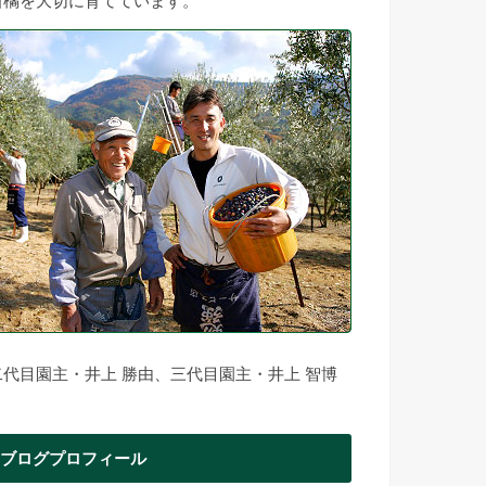
柑橘を大切に育てています。
二代目園主・井上 勝由、三代目園主・井上 智博
ブログプロフィール