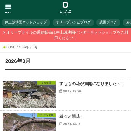
menu
井上誠耕園ネットショップ
オリーブレシピブログ
農園ブログ
メ
オリーブオイルの通信販売は井上誠耕園インターネットショップをご利
用ください！
HOME
2026年
3月
2026年3月
すもも畑
すももの花が満開になりました～！
2026.03.30
アーモンド畑
続々と開花！
2026.03.16