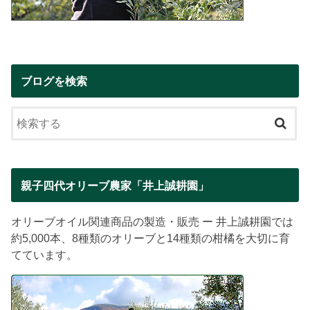
ブログを検索
親子四代オリーブ農家「井上誠耕園」
オリーブオイル関連商品の製造・販売 ー 井上誠耕園では
約5,000本、8種類のオリーブと14種類の柑橘を大切に育
てています。