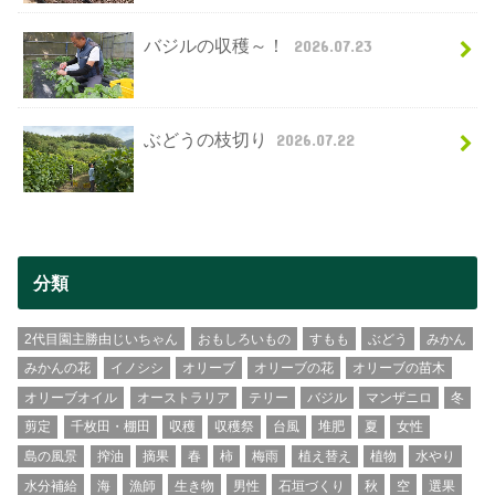
バジルの収穫～！
2026.07.23
ぶどうの枝切り
2026.07.22
分類
2代目園主勝由じいちゃん
おもしろいもの
すもも
ぶどう
みかん
みかんの花
イノシシ
オリーブ
オリーブの花
オリーブの苗木
オリーブオイル
オーストラリア
テリー
バジル
マンザニロ
冬
剪定
千枚田・棚田
収穫
収穫祭
台風
堆肥
夏
女性
島の風景
搾油
摘果
春
柿
梅雨
植え替え
植物
水やり
水分補給
海
漁師
生き物
男性
石垣づくり
秋
空
選果