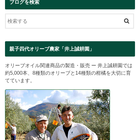
ブログを検索
親子四代オリーブ農家「井上誠耕園」
オリーブオイル関連商品の製造・販売 ー 井上誠耕園では
約5,000本、8種類のオリーブと14種類の柑橘を大切に育
てています。