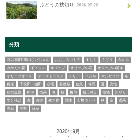
ぶどうの枝切り
2026.07.22
分類
2代目園主勝由じいちゃん
おもしろいもの
すもも
ぶどう
みかん
みかんの花
イノシシ
オリーブ
オリーブの花
オリーブの苗木
オリーブオイル
オーストラリア
テリー
バジル
マンザニロ
冬
剪定
千枚田・棚田
収穫
収穫祭
台風
堆肥
夏
女性
島の風景
搾油
摘果
春
柿
梅雨
植え替え
植物
水やり
水分補給
海
漁師
生き物
男性
石垣づくり
秋
空
選果
野鳥
開墾
除草
2020年9月