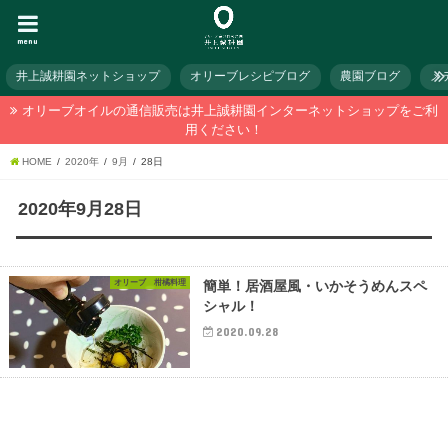
menu
井上誠耕園ネットショップ
オリーブレシピブログ
農園ブログ
メ
オリーブオイルの通信販売は井上誠耕園インターネットショップをご利
用ください！
HOME
2020年
9月
28日
2020年9月28日
オリーブ 柑橘料理
簡単！居酒屋風・いかそうめんスペ
シャル！
2020.09.28