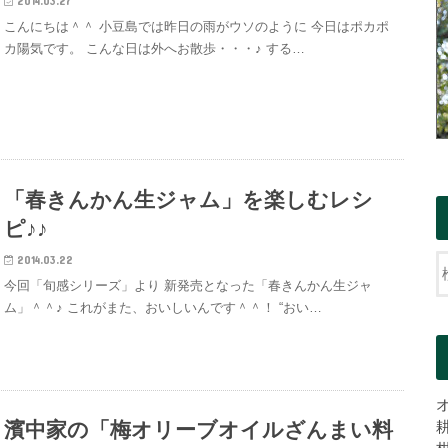
2014.03.27
こんにちは＾＾ 小豆島では昨日の雨がウソのように 今日はポカポ
カ陽気です。 こんな日は外へお散歩・・・♪ する…
「春きんかん生ジャム」を楽しむレシ
ピ♪♪
2014.03.22
今回「旬感シリーズ」より 新発売となった「春きんかん生ジャ
ム」＾＾♪ これがまた、おいしいんです＾＾！ “おい…
濱中家の「梅オリーブオイルざんまい料