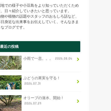
園地での様子や小豆島をより知っていただくため
に、日々紹介していきたいと思っています。
動物や植物の話題やスタッフのおもしろ話など、
毎日身近な出来事をお伝えしていく、そんなきま
まなブログです。
最近の投稿
小雨で一息。。。
2026.08.04
ぶどうの果実を守る！
2026.07.31
オリーブの潅水、開始！
2026.07.29