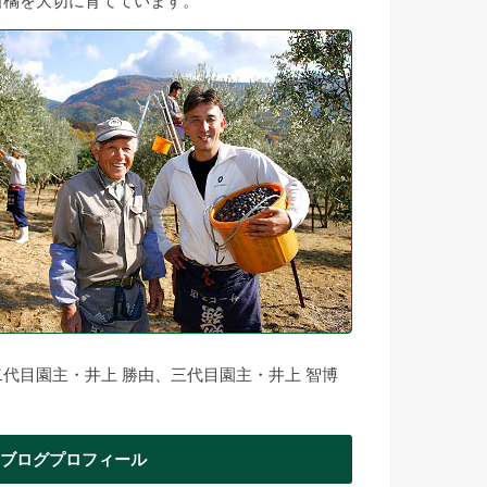
柑橘を大切に育てています。
二代目園主・井上 勝由、三代目園主・井上 智博
ブログプロフィール