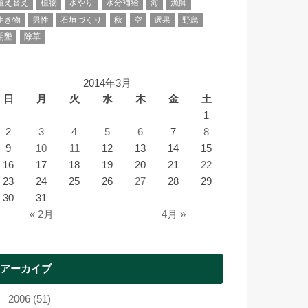
植え替え
植物
水やり
水分補給
海
漁師
生き物
男性
石垣づくり
秋
空
選果
野鳥
開墾
除草
2014年3月
日
月
火
水
木
金
土
1
2
3
4
5
6
7
8
9
10
11
12
13
14
15
16
17
18
19
20
21
22
23
24
25
26
27
28
29
30
31
« 2月
4月 »
アーカイブ
2006 (51)