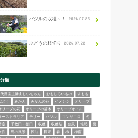
バジルの収穫～！
2026.07.23
ぶどうの枝切り
2026.07.22
分類
2代目園主勝由じいちゃん
おもしろいもの
すもも
ぶどう
みかん
みかんの花
イノシシ
オリーブ
オリーブの花
オリーブの苗木
オリーブオイル
オーストラリア
テリー
バジル
マンザニロ
冬
剪定
千枚田・棚田
収穫
収穫祭
台風
堆肥
夏
女性
島の風景
搾油
摘果
春
柿
梅雨