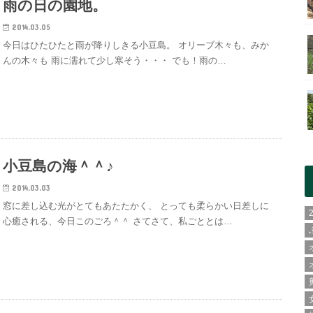
雨の日の園地。
2014.03.05
今日はひたひたと雨が降りしきる小豆島。 オリーブ木々も、みか
んの木々も 雨に濡れて少し寒そう・・・ でも！雨の…
小豆島の海＾＾♪
2014.03.03
窓に差し込む光がとてもあたたかく、 とっても柔らかい日差しに
心癒される、今日このごろ＾＾ さてさて、私ごととは…