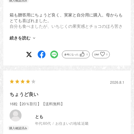
箱も贈答用にちょうど良く、実家と自分用に購入。母からも
とても喜ばれました。
自分も食べましたが、いちじくの果実感とチョコのほろ苦さ
がマッチして美味しかったです。
一粒のサイズも小さすぎず、大きすぎず。間食に2,3粒食べ
続きを読む
てちょうど良いボリュームです。
今度は友人や知人に、日頃の感謝として贈りたいと思いまし
た。
参考になった
0
Like!
0
2026.8.1
ちょうど良い
16粒【20％割引】【送料無料】
とも
年代:
60代
お住まいの地域:
近畿