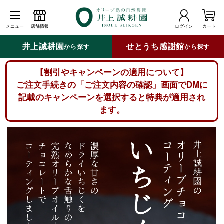
メニュー
店舗情報
ログイン
カート
井上誠耕園
せとうち感謝館
から探す
から探す
【割引やキャンペーンの適用について】
ご注文手続きの「ご注文内容の確認」画面でDMに
記載のキャンペーンを選択すると特典が適用され
ます。