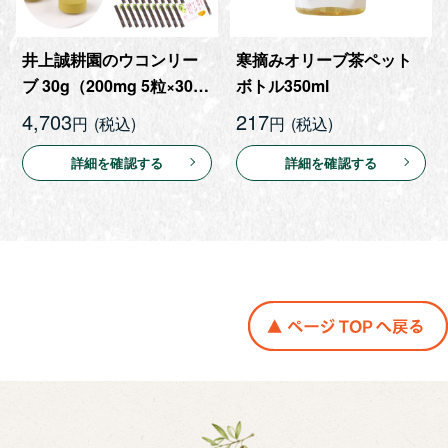
井上誠耕園のウコンリー
寒摘みオリーブ茶ペット
ブ 30g（200mg 5粒×30
ボトル350ml
包）
4,703
217
円
円
詳細を確認する
詳細を確認する