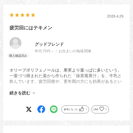
2026.4.29
疲労回にはテキメン
グッドフレンド
年代:
70代～
お住まいの地域:
関東
オリーブポリフェノールは、果実より葉っぱに多いという。
一葉づつ摘まれた葉から作られた「抹茶風青汁」を、牛乳と
飲んでいます。疲労回復や、更年期の方にも効果があるとい
うことで、娘と飲んでいます。始めたばかりなのでまだ効果
のほどは分かりませんが、期待を込めて続けていきたいと思
続きを読む
っています。
参考になった
1
Like!
0