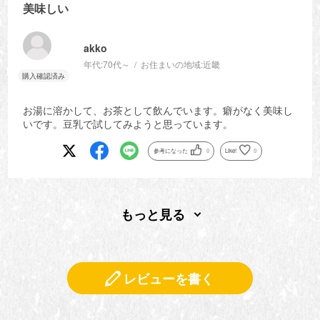
美味しい
akko
年代:
70代～
お住まいの地域:
近畿
お湯に溶かして、お茶として飲んでいます。癖がなく美味し
いです。豆乳で試してみようと思っています。
参考になった
0
Like!
0
もっと見る
レビューを書く