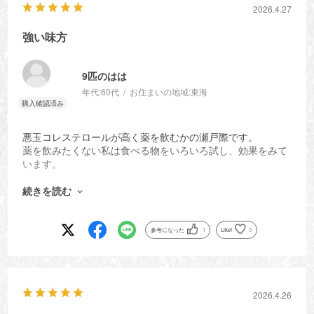
2026.4.27
強い味方
9匹のはは
年代:
60代
お住まいの地域:
東海
悪玉コレステロールが高く薬を飲むかの瀬戸際です。
薬を飲みたくない私は食べる物をいろいろ試し、効果をみて
います。
でもこの青汁を飲むと数値がほんの少しオーバーだけになる
ので助かります。
続きを読む
Dr.にも食事を頑張っていますねと言われます。笑
私には合っているのだと思います。
ありがとうございます。
参考になった
1
Like!
0
2026.4.26