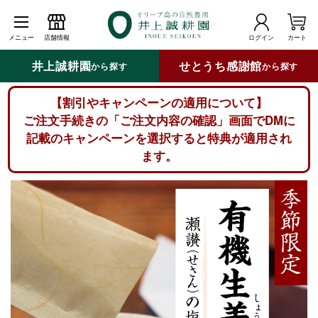
メニュー
店舗情報
ログイン
カート
井上誠耕園
せとうち感謝館
から探す
から探す
【割引やキャンペーンの適用について】
ご注文手続きの「ご注文内容の確認」画面でDMに
記載のキャンペーンを選択すると特典が適用され
ます。