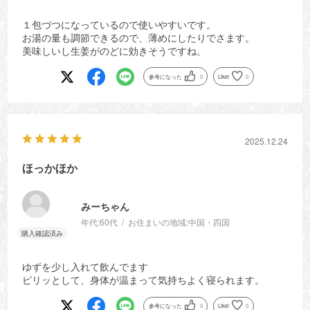
１包づつになっているので使いやすいです。
お湯の量も調節できるので、薄めにしたりでさます。
美味しいし生姜がのどに効きそうですね。
参考になった
0
Like!
0
2025.12.24
ほっかほか
みーちゃん
年代:
60代
お住まいの地域:
中国・四国
ゆずを少し入れて飲んでます
ピリッとして、身体が温まって気持ちよく寝られます。
参考になった
0
Like!
0