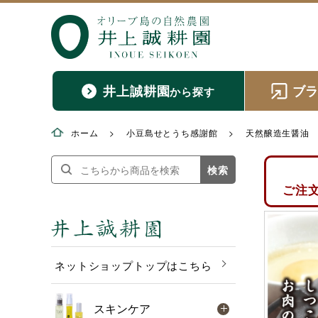
井上誠耕園
ブ
から探す
ホーム
>
小豆島せとうち感謝館
>
天然醸造生醤油
検索
ご注
ネットショップトップはこちら
スキンケア