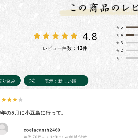
★
5
4.8
★
4
★
3
13
レビュー件数：
件
★
2
★
1
絞り込み
表示：新しい順
昨年の5月に小豆島に行って。
coelacanth2460
年代:
70代～
お住まいの地域:
近畿