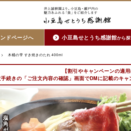
ランドページへ
小豆島せとうち感謝館
から探
>
木桶の雫 すき焼きのたれ 400ml
【割引やキャンペーンの適用
文手続きの「ご注文内容の確認」画面でDMに記載のキャ