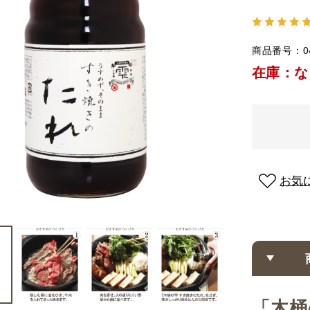
商品番号
0
在庫：な
お気
「木桶