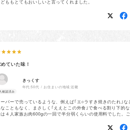
こどももとてもおいしいと言ってくれました。
求めていた味！
きっくす
年代:
50代
お住まいの地域:
近畿
スーパーで売っているような、例えば｢エ○ラすき焼きのたれ｣
んなこともなく、まさしく｢ええとこの外食｣で食べる割り下的
合は４人家族お肉600gの一回で半分弱くらいの使用料でした。