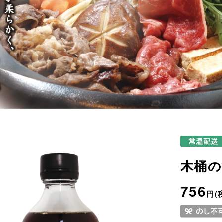
木桶の
756
円