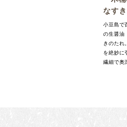
なすき
小豆島で
の生醤油
きのたれ
を絶妙に
繊細で奥