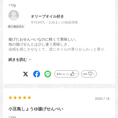
110g
オリーブオイル好き
年代:
60代
お住まいの地域:
関東
揚げたおせんべいなのに軽くて美味しい。
他の揚げせんとは少し違う美味しさ。
油感を感じさせなくて、逆にオイルの香りがふわっと香り、
しつこくないのでつい食べ過ぎててしまう。
個包装じゃないけど、小ぶりな一袋なので、香りがいいうち
続きを読む
に食べ切れるのも嬉しい。
最初は１つしか買わなかったけれど、追加で
買いました。
参考になった
0
Like!
0
2026.7.18
小豆島しょうゆ揚げせんべい
110g