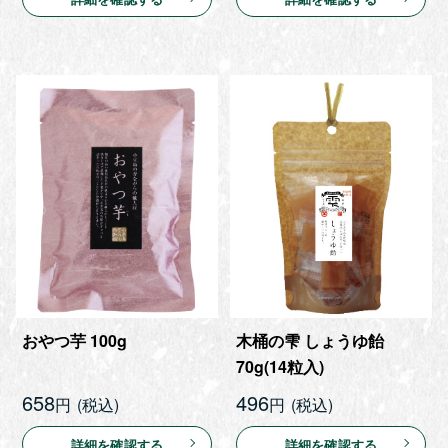
おやつ芋 100g
木桶の雫 しょうゆ飴
70g(14粒入)
658
496
円
円
詳細を確認する
詳細を確認する