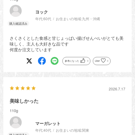
ヨック
年代:
60代
お住まいの地域:
九州・沖縄
さくさくとした食感と甘じょっぱい揚げせんべいがとても美
味しく、主人も大好きな品です
何度か注文しています
参考になった
0
Like!
0
2026.7.17
美味しかった
110g
マーガレット
年代:
40代
お住まいの地域:
関東