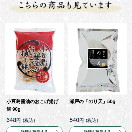
小豆島醤油のおこげ揚げ
瀬戸の「のり天」50g
餅 90g
648
540
円
円
詳細を確認する
詳細を確認する