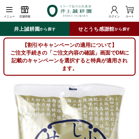
メニュー
店舗情報
ログイン
カート
井上誠耕園
せとうち感謝館
から探す
から探す
【割引やキャンペーンの適用について】
ご注文手続きの「ご注文内容の確認」画面でDMに
記載のキャンペーンを選択すると特典が適用され
ます。