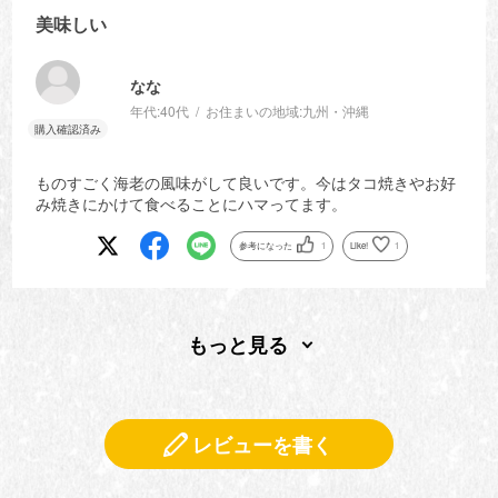
美味しい
なな
年代:
40代
お住まいの地域:
九州・沖縄
ものすごく海老の風味がして良いです。今はタコ焼きやお好
み焼きにかけて食べることにハマってます。
参考になった
1
Like!
1
もっと見る
レビューを書く