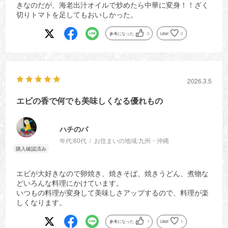
きなのだが、海老出汁オイルで炒めたら中華に変身！！ざく
切りトマトを足してもおいしかった。
参考になった
0
Like!
0
2026.3.5
エビの香で何でも美味しくなる優れもの
ハチのバ
年代:
60代
お住まいの地域:
九州・沖縄
エビが大好きなので卵焼き、焼きそば、焼きうどん、煮物な
どいろんな料理にかけています。
いつもの料理が変身して美味しさアップするので、料理が楽
しくなります。
参考になった
1
Like!
1