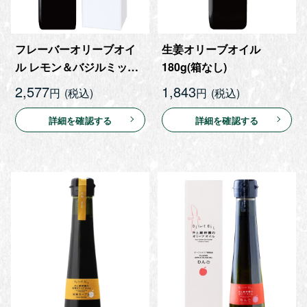
フレーバーオリーブオイ
生姜オリーブオイル
ル レモン＆バジルミック
180g(箱なし)
ス 180g
2,577
1,843
円
円
詳細を確認する
詳細を確認する