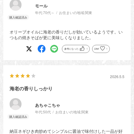
モール
年代:
70代～
お住まいの地域:
関東
オリーブオイルに海老の香りだしが効いているようです。い
つもの焼きそばが更に美味しくなりました。
参考になった
1
Like!
1
2026.5.5
海老の香りしっかり
あちゃこちゃ
年代:
50代
お住まいの地域:
関東
納豆ネギひき肉炒めてシンプルに醤油で味付けした一品が好