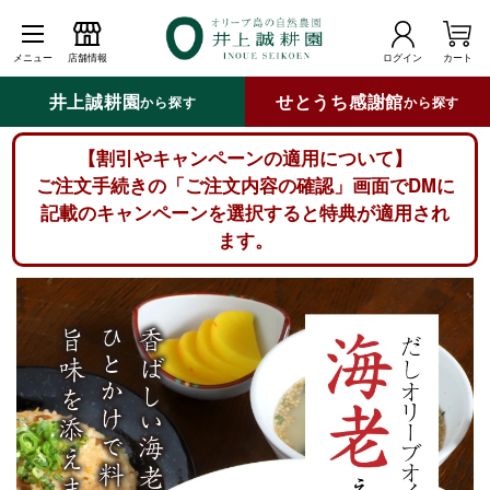
メニュー
店舗情報
ログイン
カート
井上誠耕園
せとうち感謝館
から探す
から探す
【割引やキャンペーンの適用について】
ご注文手続きの「ご注文内容の確認」画面でDMに
記載のキャンペーンを選択すると特典が適用され
ます。