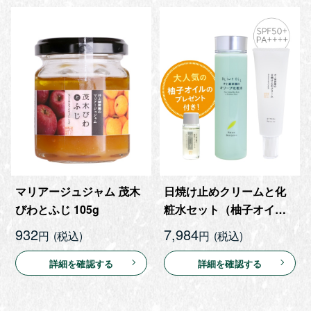
マリアージュジャム 茂木
日焼け止めクリームと化
びわとふじ 105g
粧水セット（柚子オイル
8mLプレゼント）
932
7,984
円
円
詳細を確認する
詳細を確認する