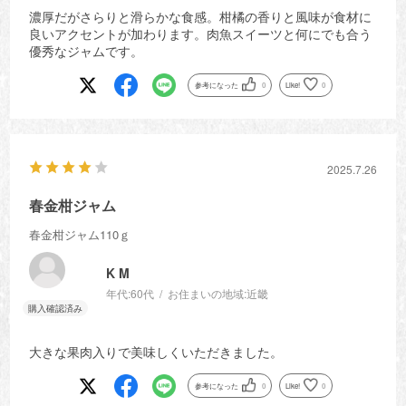
濃厚だがさらりと滑らかな食感。柑橘の香りと風味が食材に
良いアクセントが加わります。肉魚スイーツと何にでも合う
優秀なジャムです。
参考になった
0
Like!
0
2025.7.26
春金柑ジャム
春金柑ジャム110ｇ
K M
年代:
60代
お住まいの地域:
近畿
大きな果肉入りで美味しくいただきました。
参考になった
0
Like!
0