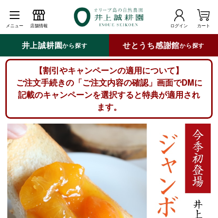
メニュー
店舗情報
ログイン
カート
井上誠耕園
せとうち感謝館
から探す
から探す
【割引やキャンペーンの適用について】
ご注文手続きの「ご注文内容の確認」画面でDMに
記載のキャンペーンを選択すると特典が適用され
ます。