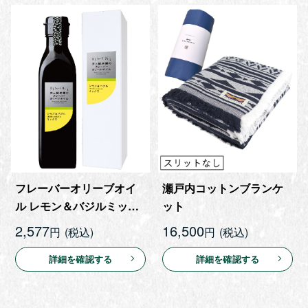
フレーバーオリーブオイ
瀬戸内コットンブランケ
ル レモン＆バジルミック
ット
ス 180g
2,577
16,500
円
円
詳細を確認する
詳細を確認する