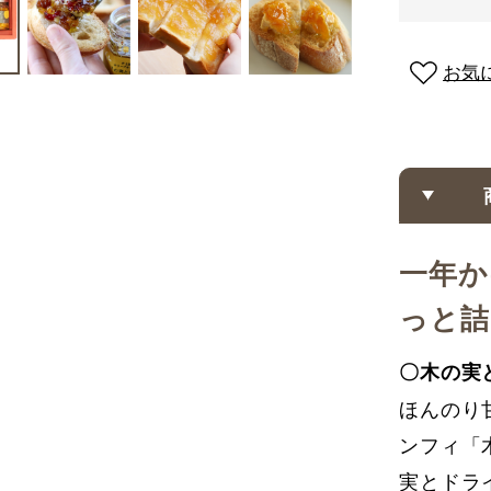
お気
一年か
っと詰
〇木の実
ほんのり
ンフィ「
実とドラ