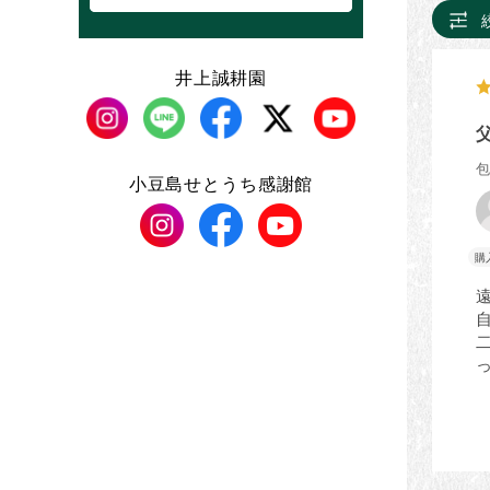
井上誠耕園
小豆島せとうち感謝館