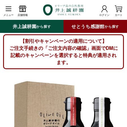
メニュー
店舗情報
ログイン
カート
井上誠耕園
せとうち感謝館
から探す
から探す
【割引やキャンペーンの適用について】
ご注文手続きの「ご注文内容の確認」画面でDMに
記載のキャンペーンを選択すると特典が適用され
ます。