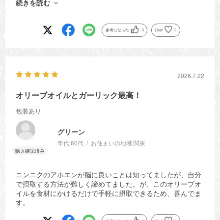
ほんのりガーリックの香りがするだけかと思いましたが、丁
続きを読む
度いい塩梅です！
参考になった
0
Like!
0
2026.7.22
オリーブオイルとガーリック最高！
包装あり
グリーン
年代:
60代
お住まいの地域:
関東
ニンニクのアホエンが脳に良いことは知ってましたが、自分
で摂取する方法が難しく諦めてました。が、このオリーブオ
イルを食材にかけるだけで手軽に摂取できるため、喜んでま
す。