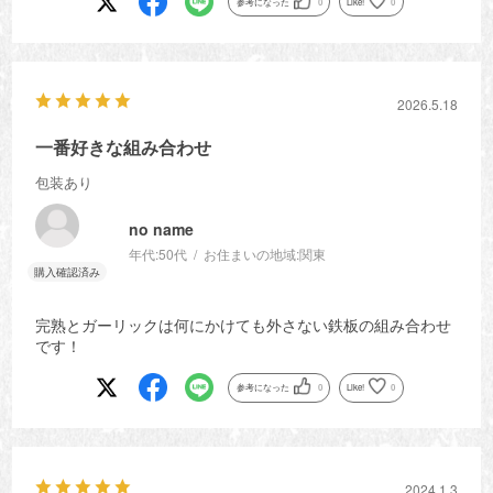
参考になった
0
Like!
0
2026.5.18
一番好きな組み合わせ
包装あり
no name
年代:
50代
お住まいの地域:
関東
完熟とガーリックは何にかけても外さない鉄板の組み合わせ
です！
参考になった
0
Like!
0
2024.1.3