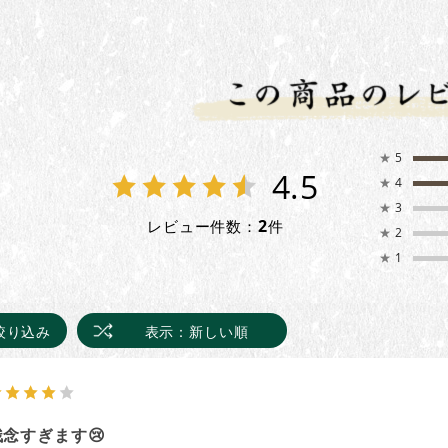
★
5
4.5
★
4
★
3
2
レビュー件数：
件
★
2
★
1
絞り込み
表示：新しい順
残念すぎます😢