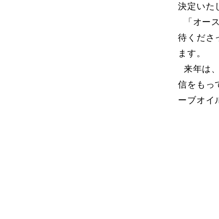
決定いた
「オース
待くださ
ます。
来年は、
信をもっ
ーブオイ