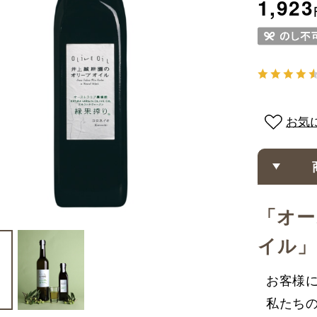
1,923
お気
「オー
イル」
お客様に
私たちの