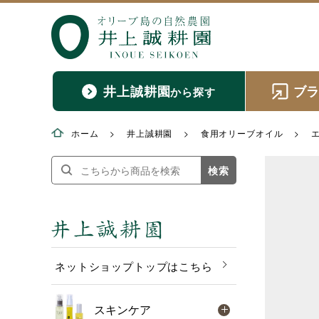
井上誠耕園
ブ
から探す
ホーム
>
井上誠耕園
>
食用オリーブオイル
>
検索
ネットショップトップはこちら
スキンケア