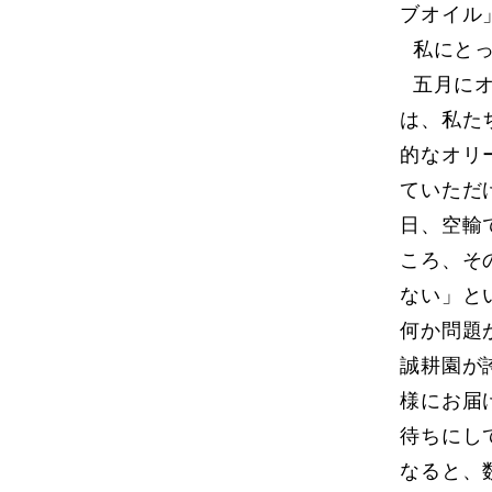
ブオイル
私にとっ
五月にオ
は、私た
的なオリ
ていただ
日、空輸
ころ、そ
ない」と
何か問題
誠耕園が
様にお届
待ちにし
なると、