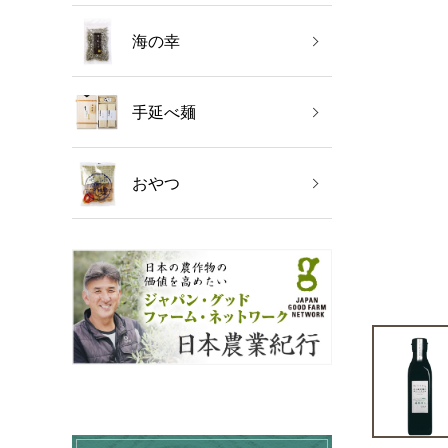
海の幸
手延べ麺
おやつ