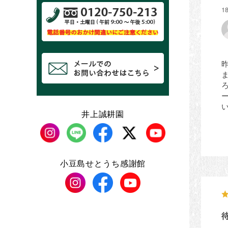
1
い
井上誠耕園
小豆島せとうち感謝館