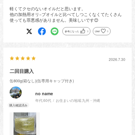
軽くてクセのないオイルだと思います。
他の加熱用オリ−ブオイルと比べてしつこくなくてたくさん
使っても罪悪感がありません。美味しいです😊
参考になった
0
Like!
0
2026.7.30
二回目購入
缶800g(箱なし)(缶専用キャップ付き)
no name
年代:
60代
お住まいの地域:
九州・沖縄