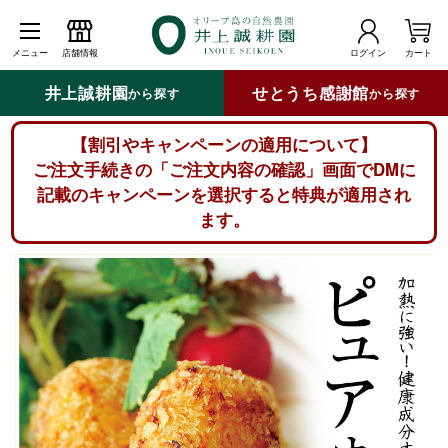
メニュー
店舗情報
ログイン
カート
井上誠耕園
せとうち感謝館
から探す
から探す
【割引やキャンペーンの適用について】
ご注文手続きの「ご注文内容の確認」画面でDMに
記載のキャンペーンを選択すると特典が適用され
ます。