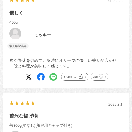
2026.8.3
優しく
450g
ミッキー
肉や野菜を炒めている時にオリーブの優しい香りが広がり、
一段と料理が美味しく感じます。
参考になった
0
Like!
0
2026.8.1
贅沢な揚げ物
缶800g(箱なし)(缶専用キャップ付き)