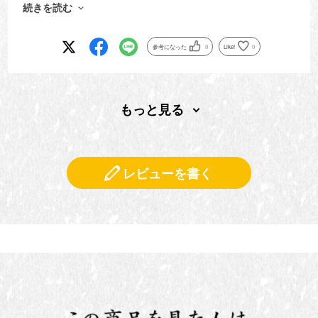
揚げ物も美味しいし、素晴らしいの見つけちゃいました！
続きを読む
リピートしてます！
参考になった
0
Like!
0
もっと見る
レビューを書く