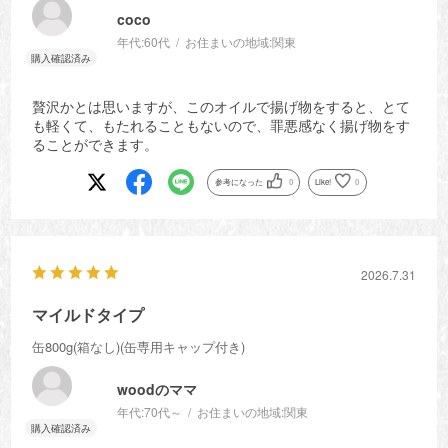
coco
年代:
60代
お住まいの地域:
関東
贅沢かとは思いますが、このオイルで揚げ物をすると、とて
も軽くて、もたれることもないので、罪悪感なく揚げ物をす
ることができます。
参考になった
0
Like!
0
2026.7.31
マイルドタイプ
缶800g(箱なし)(缶専用キャップ付き)
woodのママ
年代:
70代～
お住まいの地域:
関東