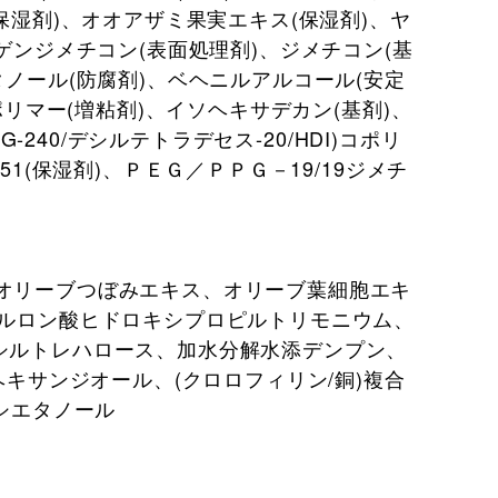
保湿剤)、オオアザミ果実エキス(保湿剤)、ヤ
ゲンジメチコン(表面処理剤)、ジメチコン(基
ノール(防腐剤)、ベヘニルアルコール(安定
ポリマー(増粘剤)、イソヘキサデカン(基剤)、
-240/デシルテトラデセス-20/HDI)コポリ
1(保湿剤)、ＰＥＧ／ＰＰＧ－19/19ジメチ
オリーブつぼみエキス、オリーブ葉細胞エキ
アルロン酸ヒドロキシプロピルトリモニウム、
シルトレハロース、加水分解水添デンプン、
ヘキサンジオール、(クロロフィリン/銅)複合
シエタノール