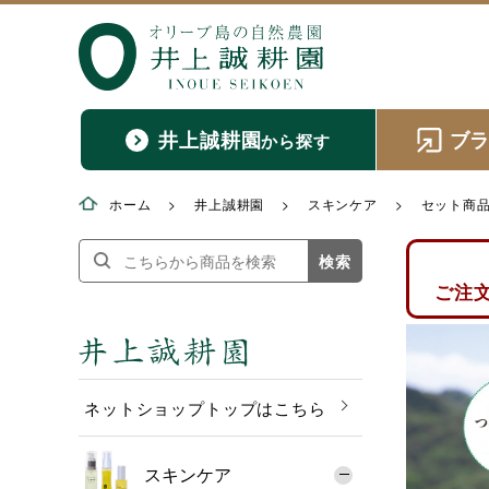
井上誠耕園
ブ
から探す
ホーム
>
井上誠耕園
>
スキンケア
>
セット商
検索
ご注
ネットショップトップはこちら
スキンケア