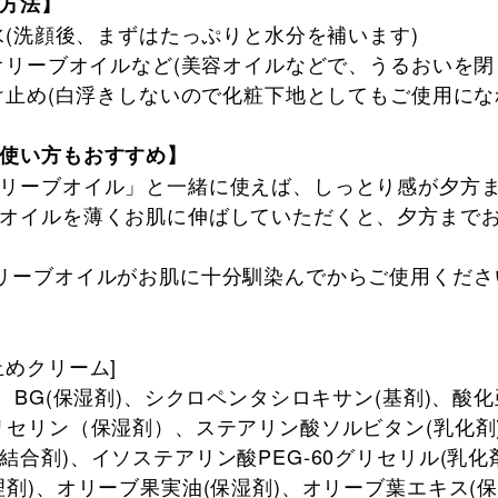
方法】
粧水(洗顔後、まずはたっぷりと水分を補います)
容オリーブオイルなど(美容オイルなどで、うるおいを
焼け止め(白浮きしないので化粧下地としてもご使用にな
使い方もおすすめ】
リーブオイル」と一緒に使えば、しっとり感が夕方
オイルを薄くお肌に伸ばしていただくと、夕方まで
リーブオイルがお肌に十分馴染んでからご使用くださ
止めクリーム]
)、BG(保湿剤)、シクロペンタシロキサン(基剤)、酸
リセリン（保湿剤）、ステアリン酸ソルビタン(乳化剤
結合剤)、イソステアリン酸PEG-60グリセリル(乳化剤
理剤)、オリーブ果実油(保湿剤)、オリーブ葉エキス(