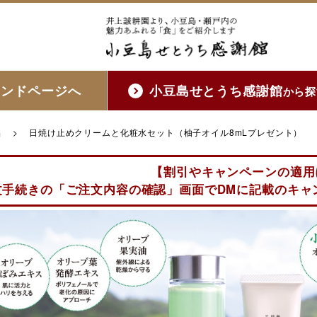
ランドページへ
小豆島せとうち感謝館
から探
品
>
日焼け止めクリームと化粧水セット（柚子オイル8mLプレゼント）
【割引やキャンペーンの適用
文手続きの「ご注文内容の確認」画面でDMに記載のキャ