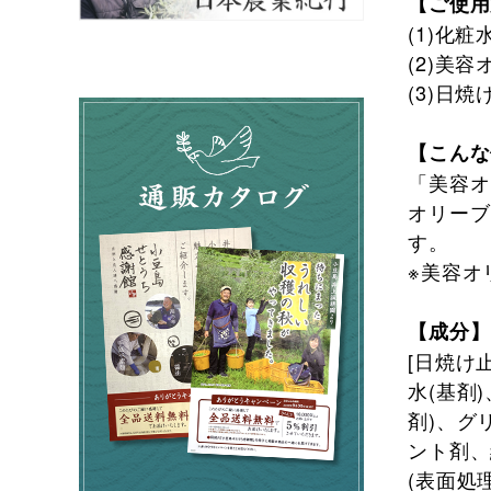
【ご使用
(1)化
(2)美
(3)日
【こんな
「美容オ
オリーブ
す。
※美容オ
【成分】
[日焼け
水(基剤
剤)、グ
ント剤、
(表面処