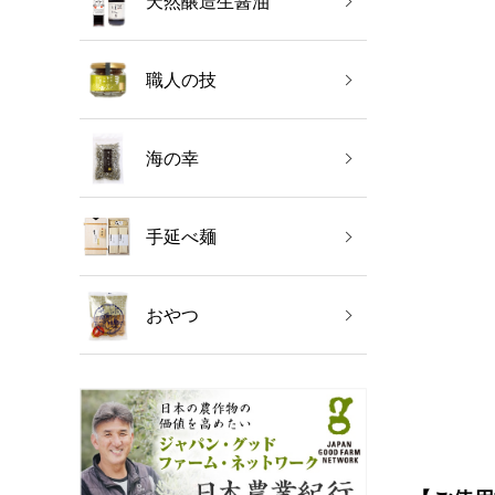
天然醸造生醤油
職人の技
海の幸
手延べ麺
おやつ