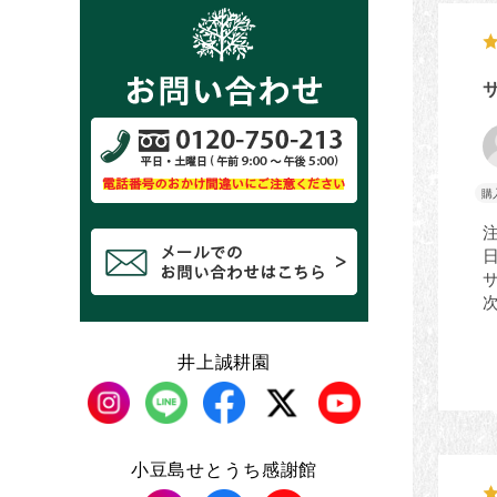
井上誠耕園
小豆島せとうち感謝館