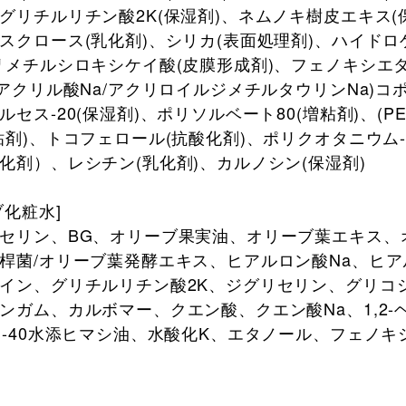
グリチルリチン酸2K(保湿剤)、ネムノキ樹皮エキス(
スクロース(乳化剤)、シリカ(表面処理剤)、ハイドロ
リメチルシロキシケイ酸(皮膜形成剤)、フェノキシエタ
(アクリル酸Na/アクリロイルジメチルタウリンNa)コ
セス-20(保湿剤)、ポリソルベート80(増粘剤)、(PEG
粘剤)、トコフェロール(抗酸化剤)、ポリクオタニウム-5
化剤）、レシチン(乳化剤)、カルノシン(保湿剤)
ブ化粧水]
セリン、BG、オリーブ果実油、オリーブ葉エキス、
桿菌/オリーブ葉発酵エキス、ヒアルロン酸Na、ヒ
イン、グリチルリチン酸2K、ジグリセリン、グリコ
ンガム、カルボマー、クエン酸、クエン酸Na、1,2-
G-40水添ヒマシ油、水酸化K、エタノール、フェノキ