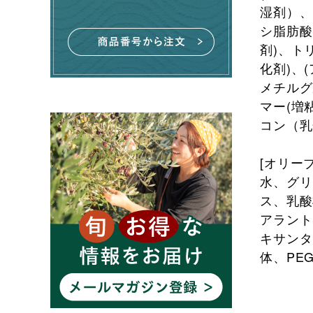
湿剤）、
シ脂肪酸
剤)、ト
化剤)、
メチルグル
マー(増
コン（乳
[オリー
水、グリ
ス、乳酸
アラント
キサンタ
体、PE