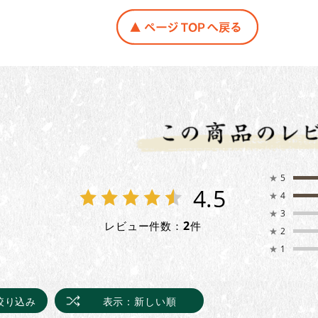
★
5
4.5
★
4
★
3
2
レビュー件数：
件
★
2
★
1
絞り込み
表示：新しい順