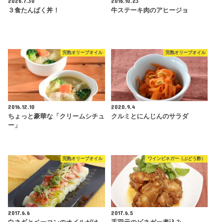
2026.7.30
2016.10.23
３食たんぱく丼！
牛ステーキ肉のアヒージョ
完熟オリーブオイル
完熟オリーブオイル
2016.12.10
2020.9.4
ちょっと豪華な「クリームシチュ
クルミとにんじんのサラダ
ー」
完熟オリーブオイル
ワインビネガー（ぶどう酢）
2017.6.6
2017.6.5