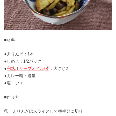
■材料
●えりんぎ：1本
●しめじ：1/2パック
●
完熟オリーブオイル
：大さじ2
●カレー粉：適量
●塩：少々
■作り方
① えりんぎはスライスして横半分に切り