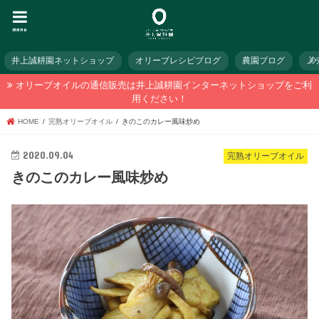
menu
井上誠耕園ネットショップ
オリーブレシピブログ
農園ブログ
メ
オリーブオイルの通信販売は井上誠耕園インターネットショップをご利
用ください！
HOME
完熟オリーブオイル
きのこのカレー風味炒め
2020.09.04
完熟オリーブオイル
きのこのカレー風味炒め