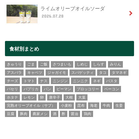
ライムオリーブオイルソーダ
2026.07.28
食材別まとめ
きゅうり
ごま
ご飯
さつまいも
しめじ
しらす
みりん
アスパラ
キャベツ
ジャガイモ
スパゲッティ
タコ
タマネギ
チーズ
トマト
ナス
ニンジン
ニンニク
ネギ
パスタ
パセリ
パプリカ
パン
ピーマン
ブロッコリー
ベーコン
ホタテ
レモン
卵
唐辛子
大根
大葉
完熟オリーブオイル（サブ）
小麦粉
昆布
海老
牛肉
生姜
豆腐
豚肉
農家メシ
酒
酢
醤油
鶏肉