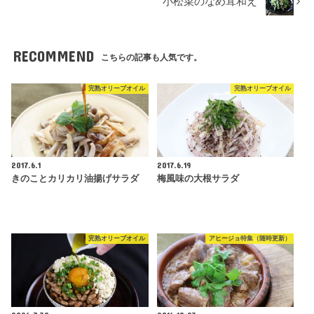
小松菜のなめ茸和え
RECOMMEND
こちらの記事も人気です。
完熟オリーブオイル
完熟オリーブオイル
2017.6.1
2017.6.19
きのことカリカリ油揚げサラダ
梅風味の大根サラダ
完熟オリーブオイル
アヒージョ特集（随時更新）