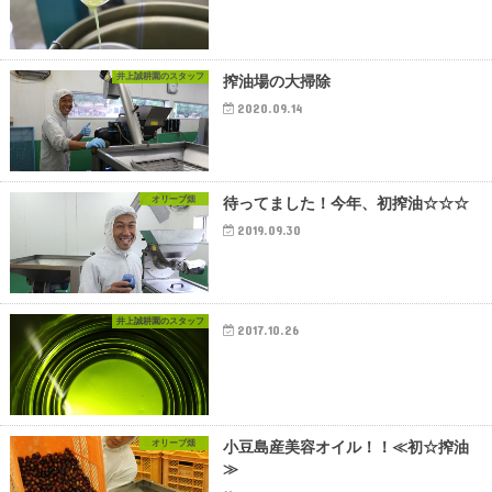
井上誠耕園のスタッフ
搾油場の大掃除
2020.09.14
オリーブ畑
待ってました！今年、初搾油☆☆☆
2019.09.30
井上誠耕園のスタッフ
2017.10.26
オリーブ畑
小豆島産美容オイル！！≪初☆搾油
≫