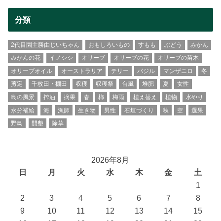
分類
2代目園主勝由じいちゃん
おもしろいもの
すもも
ぶどう
みかん
みかんの花
イノシシ
オリーブ
オリーブの花
オリーブの苗木
オリーブオイル
オーストラリア
テリー
バジル
マンザニロ
冬
剪定
千枚田・棚田
収穫
収穫祭
台風
堆肥
夏
女性
島の風景
搾油
摘果
春
柿
梅雨
植え替え
植物
水やり
水分補給
海
漁師
生き物
男性
石垣づくり
秋
空
選果
野鳥
開墾
除草
2026年8月
日
月
火
水
木
金
土
1
2
3
4
5
6
7
8
9
10
11
12
13
14
15