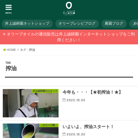
menu
井上誠耕園ネットショップ
オリーブレシピブログ
農園ブログ
メ
オリーブオイルの通信販売は井上誠耕園インターネットショップをご利
用ください！
HOME
タグ : 搾油
TAG
搾油
井上誠耕園のスタッフ
今年も・・・【★初搾油！★】
2022.10.05
オリーブ畑
いよいよ、搾油スタート！
2020.10.02