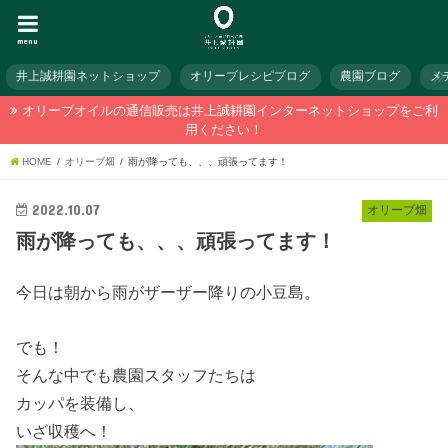
menu
井上誠耕園ネットショップ
オリーブレシピブログ
農園ブログ
メ
オリーブオイルの通信販売は井上誠耕園インターネットショップをご利
用ください！
HOME
オリーブ畑
雨が降っても、、、頑張ってます！
2022.10.07
オリーブ畑
雨が降っても、、、頑張ってます！
今日は朝から雨がザーザー降りの小豆島。
でも！
そんな中でも農園スタッフたちは
カッパを装備し、
いざ収穫へ！