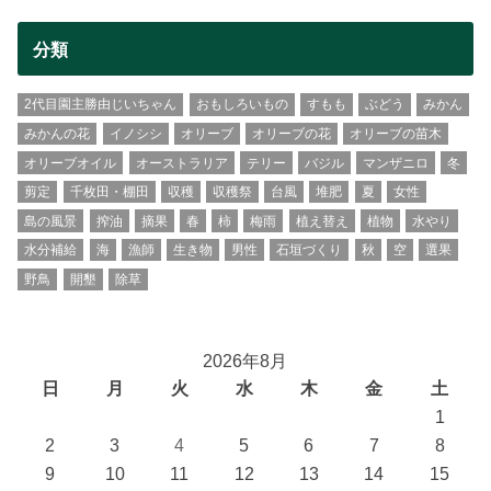
分類
2代目園主勝由じいちゃん
おもしろいもの
すもも
ぶどう
みかん
みかんの花
イノシシ
オリーブ
オリーブの花
オリーブの苗木
オリーブオイル
オーストラリア
テリー
バジル
マンザニロ
冬
剪定
千枚田・棚田
収穫
収穫祭
台風
堆肥
夏
女性
島の風景
搾油
摘果
春
柿
梅雨
植え替え
植物
水やり
水分補給
海
漁師
生き物
男性
石垣づくり
秋
空
選果
野鳥
開墾
除草
2026年8月
日
月
火
水
木
金
土
1
2
3
4
5
6
7
8
9
10
11
12
13
14
15