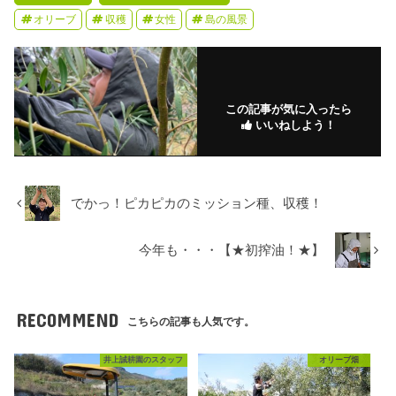
オリーブ
収穫
女性
島の風景
この記事が気に入ったら
いいねしよう！
でかっ！ピカピカのミッション種、収穫！
今年も・・・【★初搾油！★】
RECOMMEND
こちらの記事も人気です。
井上誠耕園のスタッフ
オリーブ畑