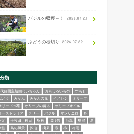
バジルの収穫～！
2026.07.23
ぶどうの枝切り
2026.07.22
分類
2代目園主勝由じいちゃん
おもしろいもの
すもも
ぶどう
みかん
みかんの花
イノシシ
オリーブ
オリーブの花
オリーブの苗木
オリーブオイル
オーストラリア
テリー
バジル
マンザニロ
冬
剪定
千枚田・棚田
収穫
収穫祭
台風
堆肥
夏
女性
島の風景
搾油
摘果
春
柿
梅雨