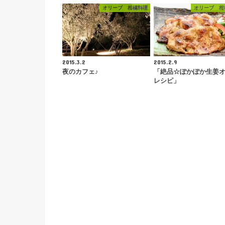
オリーブ 柑橘料理
オリーブ 柑
2015.3.2
2015.2.9
夜のカフェ♪
「絶品☆ぽかぽか生姜
レシピ」