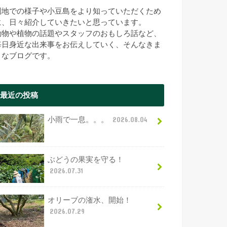
園地での様子や小豆島をより知っていただくため
に、日々紹介していきたいと思っています。
動物や植物の話題やスタッフのおもしろ話など、
毎日身近な出来事をお伝えしていく、そんなきま
まなブログです。
最近の投稿
小雨で一息。。。
2026.08.04
ぶどうの果実を守る！
2026.07.31
オリーブの潅水、開始！
2026.07.29