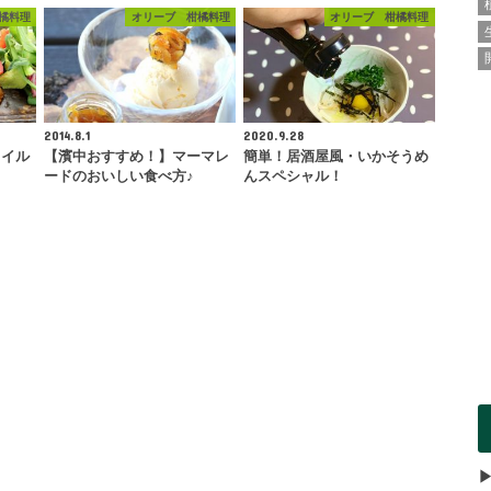
橘料理
オリーブ 柑橘料理
オリーブ 柑橘料理
2014.8.1
2020.9.28
オイル
【濱中おすすめ！】マーマレ
簡単！居酒屋風・いかそうめ
ードのおいしい食べ方♪
んスペシャル！