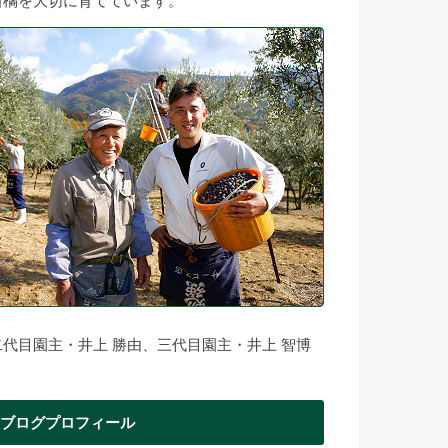
柑橘を大切に育てています。
二代目園主・井上 勝由、三代目園主・井上 智博
ブログプロフィール