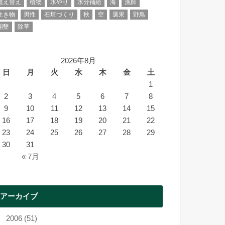
植え替え
植物
水やり
水分補給
海
漁師
生き物
男性
石垣づくり
秋
空
選果
野鳥
開墾
除草
2026年8月
日
月
火
水
木
金
土
1
2
3
4
5
6
7
8
9
10
11
12
13
14
15
16
17
18
19
20
21
22
23
24
25
26
27
28
29
30
31
« 7月
アーカイブ
2006 (51)