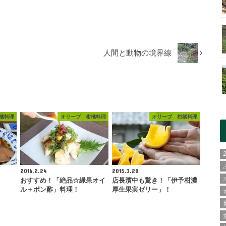
人間と動物の境界線
橘料理
オリーブ 柑橘料理
オリーブ 柑橘料理
2016.2.24
2015.3.20
おすすめ！「絶品☆緑果オイ
店長濱中も驚き！「伊予柑濃
ル＋ポン酢」料理！
厚生果実ゼリー」！