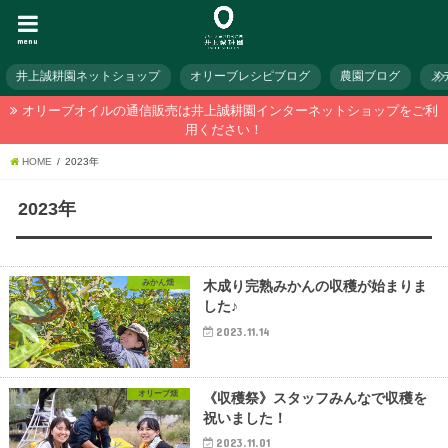
menu
井上誠耕園ネットショップ
オリーブレシピブログ
農園ブログ
メ
オリーブオイルの通信販売は井上誠耕園インターネットショップをご利
用ください！
HOME
2023年
2023年
みかん畑
木成り完熟みかんの収穫が始まりま
した♪
2023.11.14
オリーブ畑
《収穫祭》スタッフみんなで収穫を
祝いました！
2023.11.01