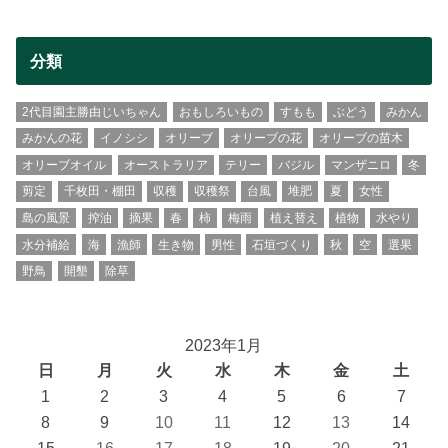
分類
2代目園主勝由じいちゃん
おもしろいもの
すもも
ぶどう
みかん
みかんの花
イノシシ
オリーブ
オリーブの花
オリーブの苗木
オリーブオイル
オーストラリア
テリー
バジル
マンザニロ
冬
剪定
千枚田・棚田
収穫
収穫祭
台風
堆肥
夏
女性
島の風景
搾油
摘果
春
柿
梅雨
植え替え
植物
水やり
水分補給
海
漁師
生き物
男性
石垣づくり
秋
空
選果
野鳥
開墾
除草
2023年1月
日
月
火
水
木
金
土
1
2
3
4
5
6
7
8
9
10
11
12
13
14