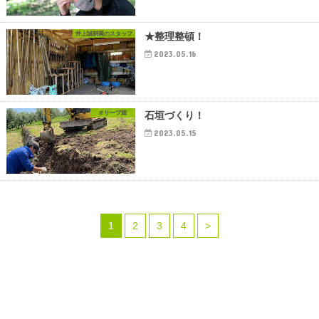
井上誠耕園のスタッフ
★整理整頓！
2023.05.16
オリーブ畑
石垣づくり！
2023.05.15
1
2
3
4
>