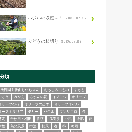
バジルの収穫～！
2026.07.23
ぶどうの枝切り
2026.07.22
分類
2代目園主勝由じいちゃん
おもしろいもの
すもも
ぶどう
みかん
みかんの花
イノシシ
オリーブ
オリーブの花
オリーブの苗木
オリーブオイル
オーストラリア
テリー
バジル
マンザニロ
冬
剪定
千枚田・棚田
収穫
収穫祭
台風
堆肥
夏
女性
島の風景
搾油
摘果
春
柿
梅雨