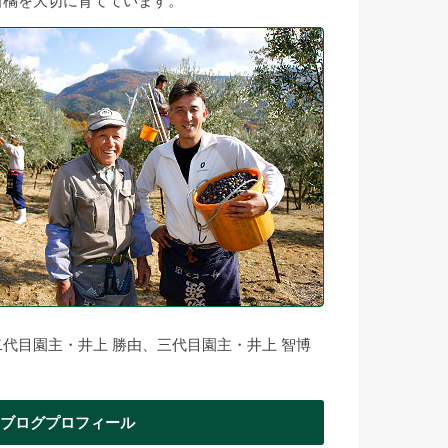
柑橘を大切に育てています。
二代目園主・井上 勝由、三代目園主・井上 智博
ブログプロフィール