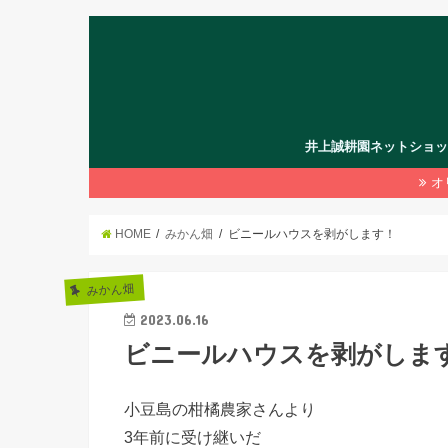
井上誠耕園ネットショ
オ
HOME
みかん畑
ビニールハウスを剥がします！
みかん畑
2023.06.16
ビニールハウスを剥がしま
小豆島の柑橘農家さんより
3年前に受け継いだ