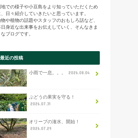
園地での様子や小豆島をより知っていただくため
に、日々紹介していきたいと思っています。
動物や植物の話題やスタッフのおもしろ話など、
毎日身近な出来事をお伝えしていく、そんなきま
まなブログです。
最近の投稿
小雨で一息。。。
2026.08.04
ぶどうの果実を守る！
2026.07.31
オリーブの潅水、開始！
2026.07.29