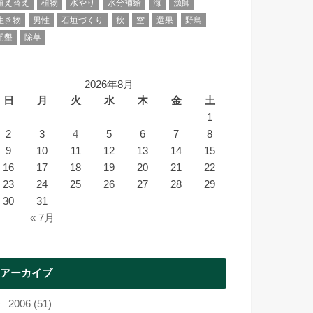
植え替え
植物
水やり
水分補給
海
漁師
生き物
男性
石垣づくり
秋
空
選果
野鳥
開墾
除草
2026年8月
日
月
火
水
木
金
土
1
2
3
4
5
6
7
8
9
10
11
12
13
14
15
16
17
18
19
20
21
22
23
24
25
26
27
28
29
30
31
« 7月
アーカイブ
2006 (51)