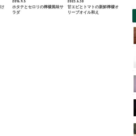
2016.9.5
2023.6.30
がけ
ホタテとセロリの檸檬風味サ
甘エビとトマトの新鮮檸檬オ
ラダ
リーブオイル和え