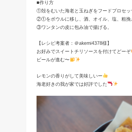
■作り方
①殻をむいた海老と玉ねぎをフードプロセッ
②①をボウルに移し、酒、オイル、塩、粗挽
③ワンタンの皮に包み油で揚げる。
【レシピ考案者：＠akemi4378様】
お好みでスイートチリソースを付けてどーぞ
ビールが進む〜
レモンの香りがして美味しいー
海老好きの我が家では好評でした