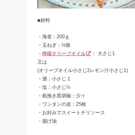
■材料
・海老：200ｇ
・玉ねぎ：½個
・
檸檬オリーブオイル
： 大さじ1
又は
(オリーブオイル小さじ2レモン汁小さじ1)
・酒：小さじ 1
・塩：小さじ¼
・粗挽き黒胡椒：少々
・ワンタンの皮：25枚
・お好みでスイートチリソース
・揚げ油