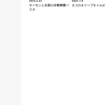
2024.6.25
2025.7.8
サーモンと水菜の冷製檸檬パ
タコのオリーブオイル
スタ