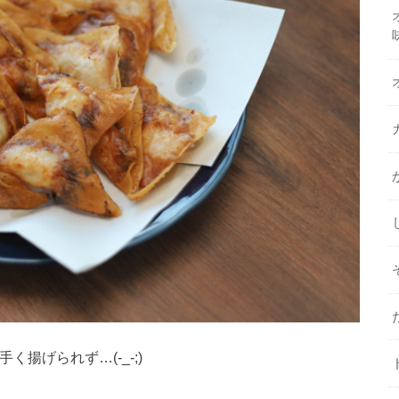
揚げられず…(-_-;)