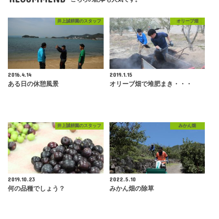
井上誠耕園のスタッフ
オリーブ畑
2016.4.14
2019.1.15
ある日の休憩風景
オリーブ畑で堆肥まき・・・
井上誠耕園のスタッフ
みかん畑
2019.10.23
2022.5.10
何の品種でしょう？
みかん畑の除草