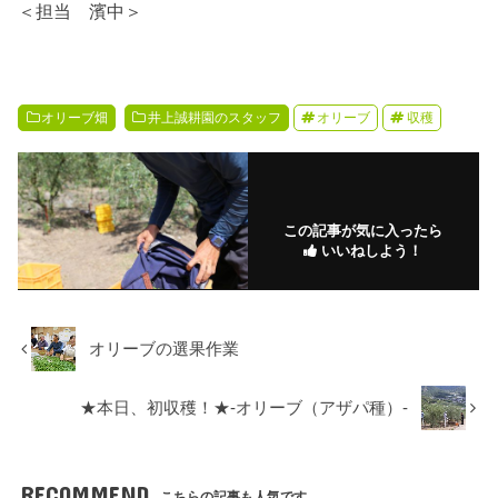
＜担当 濱中＞
オリーブ畑
井上誠耕園のスタッフ
オリーブ
収穫
この記事が気に入ったら
いいねしよう！
オリーブの選果作業
★本日、初収穫！★-オリーブ（アザパ種）-
RECOMMEND
こちらの記事も人気です。