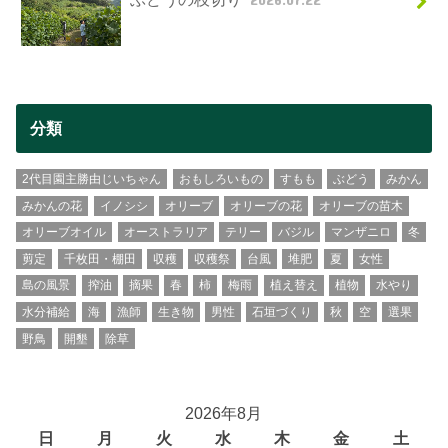
分類
2代目園主勝由じいちゃん
おもしろいもの
すもも
ぶどう
みかん
みかんの花
イノシシ
オリーブ
オリーブの花
オリーブの苗木
オリーブオイル
オーストラリア
テリー
バジル
マンザニロ
冬
剪定
千枚田・棚田
収穫
収穫祭
台風
堆肥
夏
女性
島の風景
搾油
摘果
春
柿
梅雨
植え替え
植物
水やり
水分補給
海
漁師
生き物
男性
石垣づくり
秋
空
選果
野鳥
開墾
除草
2026年8月
日
月
火
水
木
金
土