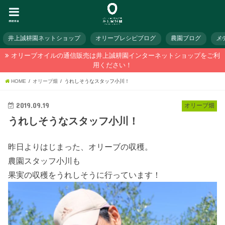
menu
井上誠耕園ネットショップ
オリーブレシピブログ
農園ブログ
メ
オリーブオイルの通信販売は井上誠耕園インターネットショップをご利
用ください！
HOME
オリーブ畑
うれしそうなスタッフ小川！
2019.09.19
オリーブ畑
うれしそうなスタッフ小川！
昨日よりはじまった、オリーブの収穫。
農園スタッフ小川も
果実の収穫をうれしそうに行っています！