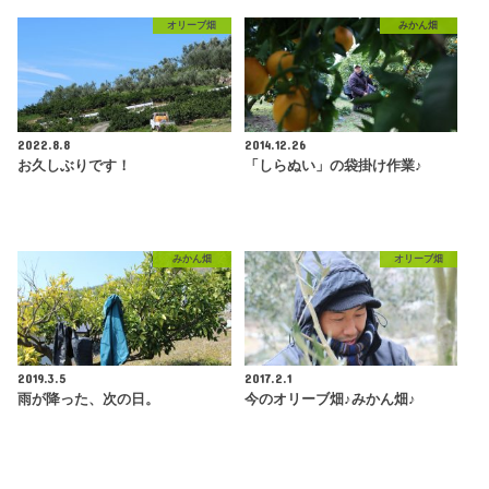
オリーブ畑
みかん畑
2022.8.8
2014.12.26
お久しぶりです！
「しらぬい」の袋掛け作業♪
みかん畑
オリーブ畑
2019.3.5
2017.2.1
雨が降った、次の日。
今のオリーブ畑♪みかん畑♪